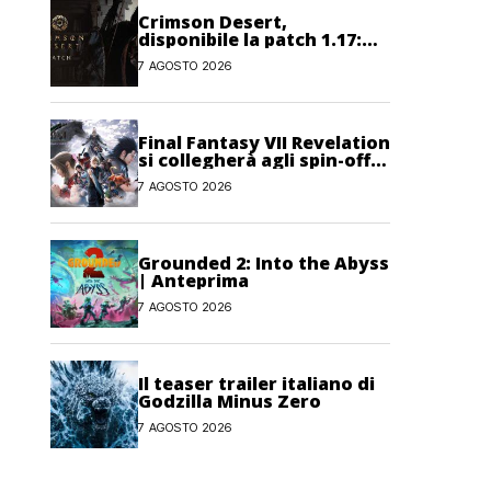
Crimson Desert,
disponibile la patch 1.17:
correzioni per sfide,
7 AGOSTO 2026
combattimento e
interfaccia
Final Fantasy VII Revelation
si collegherà agli spin-off
di FF7: Hamaguchi non si
7 AGOSTO 2026
pone limiti
Grounded 2: Into the Abyss
| Anteprima
7 AGOSTO 2026
Il teaser trailer italiano di
Godzilla Minus Zero
7 AGOSTO 2026