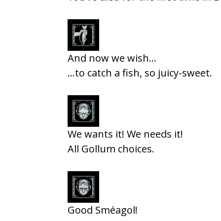
And now we wish…
…to catch a fish, so juicy-sweet.
We wants it! We needs it!
All Gollum choices.
Good Sméagol!