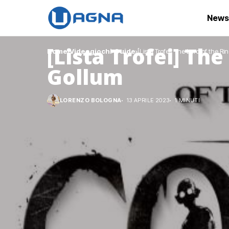
News
[Lista Trofei] The
Home
Videogiochi
Guide
[Lista Trofei] The Lord of the Ri
Gollum
LORENZO BOLOGNA
13 APRILE 2023
1 MINUTI