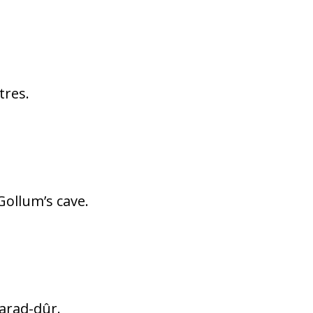
tres.
 Gollum’s cave.
Barad-dûr.