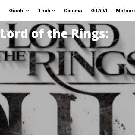
Giochi
Tech
Cinema
GTA VI
Metacri
 Lord of the Rings:
ngs: Gollum