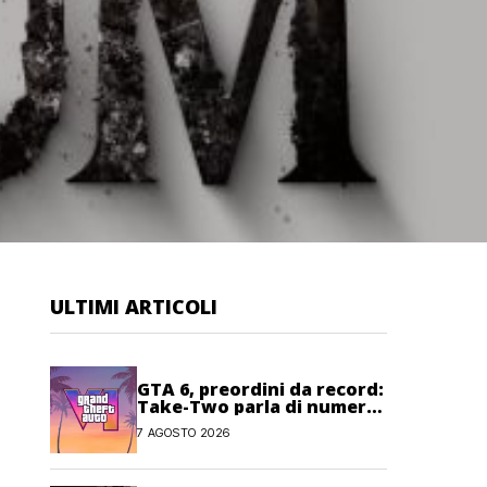
ULTIMI ARTICOLI
GTA 6, preordini da record:
Take-Two parla di numeri
“senza precedenti”
7 AGOSTO 2026