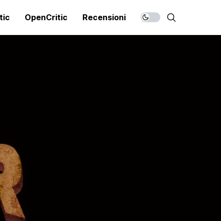
tic
OpenCritic
Recensioni