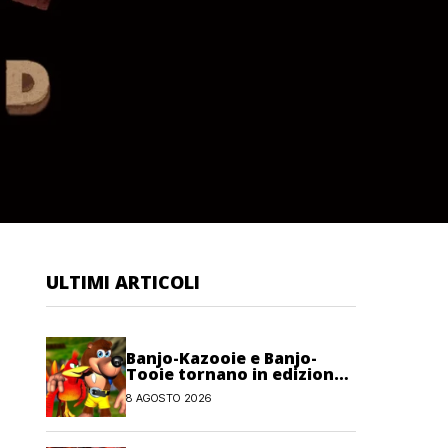
ULTIMI ARTICOLI
Banjo-Kazooie e Banjo-
Tooie tornano in edizione
fisica su Evercade a
8 AGOSTO 2026
ottobre