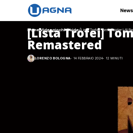
News
[Lista Trofei] Tom
Home
Videogiochi
Guide
[Lista Trofei] Tomb Raider I-III 
Remastered
LORENZO BOLOGNA
14 FEBBRAIO 2024
12 MINUTI