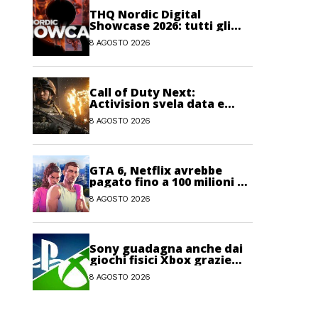
THQ Nordic Digital
Showcase 2026: tutti gli
annunci, i trailer e le
8 AGOSTO 2026
novità dell’evento
Call of Duty Next:
Activision svela data e
orario dell’evento
8 AGOSTO 2026
dedicato a Modern
Warfare 4
GTA 6, Netflix avrebbe
pagato fino a 100 milioni di
dollari per l’esclusiva sul
8 AGOSTO 2026
gioco
Sony guadagna anche dai
giochi fisici Xbox grazie
alle licenze Blu-ray
8 AGOSTO 2026