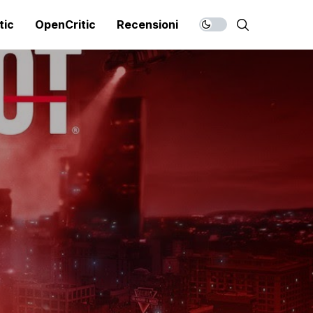
tic
OpenCritic
Recensioni