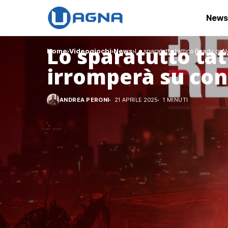
News
Lo sparatutto tat
Home
Videogiochi
News
Lo sparatutto tattico Ready or N
irromperà su con
ANDREA PERONI
21 APRILE 2025
1 MINUTI