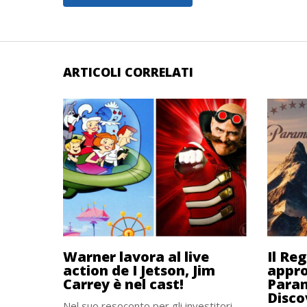
ARTICOLI CORRELATI
Warner lavora al live
Il Re
action de I Jetson, Jim
appro
Carrey è nel cast!
Para
Disco
Nel suo resoconto per gli investitori,