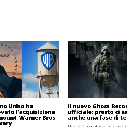
gno Unito ha
Il nuovo Ghost Reco
vato l’acquisizione
ufficiale: presto ci s
mount-Warner Bros
anche una fase di te
very
Ubisoft ha confermato oggi lo