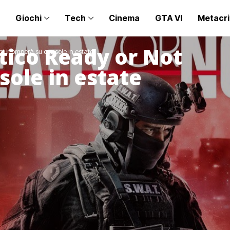
Giochi
Tech
Cinema
GTA VI
Metacri
tico Ready or Not
ot irromperà su console in estate
sole in estate