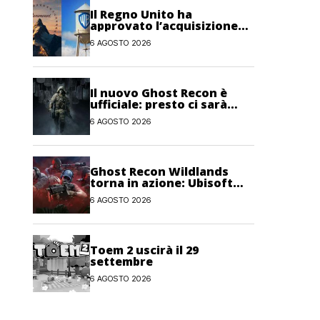
Il Regno Unito ha
approvato l’acquisizione
Paramount-Warner Bros
6 AGOSTO 2026
Discovery
Il nuovo Ghost Recon è
ufficiale: presto ci sarà
anche una fase di test
6 AGOSTO 2026
Ghost Recon Wildlands
torna in azione: Ubisoft
lancia il maxi
6 AGOSTO 2026
aggiornamento gratuito
Last Rites
Toem 2 uscirà il 29
settembre
6 AGOSTO 2026