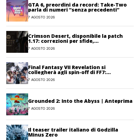
GTA 6, preordini da record: Take-Two
parla di numeri “senza precedenti”
7 AGOSTO 2026
Crimson Desert, disponibile la patch
1.17: correzioni per sfide,
combattimento e interfaccia
7 AGOSTO 2026
Final Fantasy VII Revelation si
collegherà agli spin-off di FF7:
Hamaguchi non si pone limiti
7 AGOSTO 2026
Grounded 2: Into the Abyss | Anteprima
7 AGOSTO 2026
Il teaser trailer italiano di Godzilla
Minus Zero