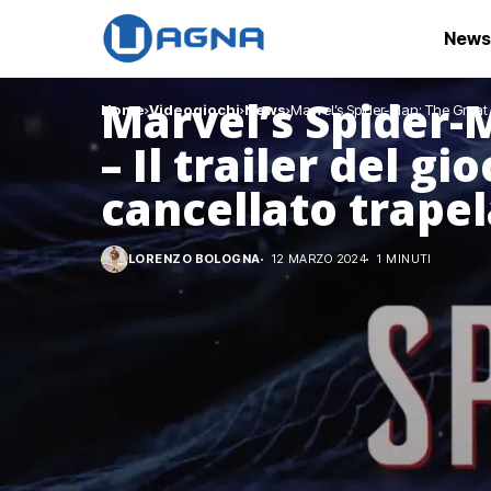
News
Marvel’s Spider-
Home
Videogiochi
News
Marvel’s Spider-Man: The Great W
– Il trailer del g
cancellato trapel
LORENZO BOLOGNA
12 MARZO 2024
1 MINUTI