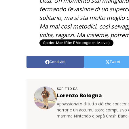
città. Un momento stai mangiando 
fermando l’evasione di un supercr
solitario, ma si sta molto meglio c
Ma mai così metodici, così selva
volta, ragazzi. Ma insieme, potre
Spider-Man (Film E Videogiochi Marvel)
Condividi
Tweet
SCRITTO DA
Lorenzo Bologna
Appassionato di tutto ciò che concerne
horror e un accumulatore compulsivo di 
mamma Nintendo e papà Crash Bandi