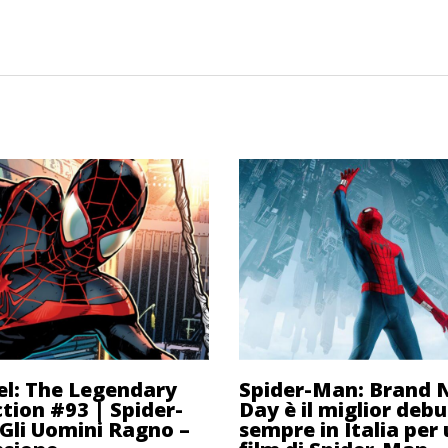
l: The Legendary
Spider-Man: Brand
ction #93 | Spider-
Day è il miglior debu
Gli Uomini Ragno –
sempre in Italia per