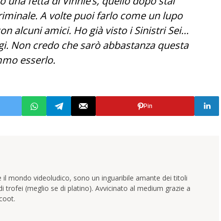
una fetta di Vinnie’s, quello dopo stai
iminale. A volte puoi farlo come un lupo
on alcuni amici. Ho già visto i Sinistri Sei…
ggi. Non credo che sarò abbastanza questa
mmo esserlo.
Pin
 il mondo videoludico, sono un inguaribile amante dei titoli
trofei (meglio se di platino). Avvicinato al medium grazie a
coot.