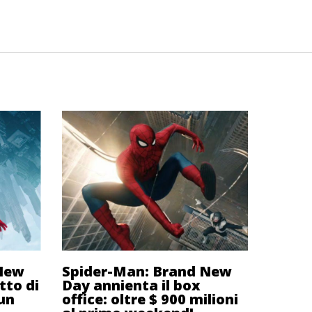
 New
Spider-Man: Brand New
tto di
Day annienta il box
 un
office: oltre $ 900 milioni