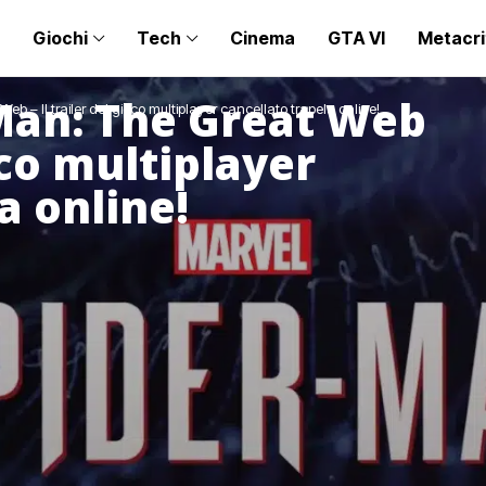
Giochi
Tech
Cinema
GTA VI
Metacri
Man: The Great Web
eb – Il trailer del gioco multiplayer cancellato trapela online!
ioco multiplayer
a online!