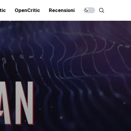
tic
OpenCritic
Recensioni