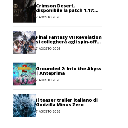
Crimson Desert,
disponibile la patch 1.17:
correzioni per sfide,
7 AGOSTO 2026
combattimento e
interfaccia
Final Fantasy VII Revelation
si collegherà agli spin-off
di FF7: Hamaguchi non si
7 AGOSTO 2026
pone limiti
Grounded 2: Into the Abyss
| Anteprima
7 AGOSTO 2026
Il teaser trailer italiano di
Godzilla Minus Zero
7 AGOSTO 2026