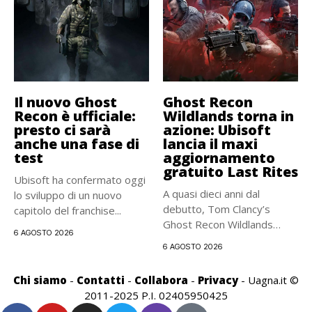
Il nuovo Ghost
Ghost Recon
Recon è ufficiale:
Wildlands torna in
presto ci sarà
azione: Ubisoft
anche una fase di
lancia il maxi
test
aggiornamento
gratuito Last Rites
Ubisoft ha confermato oggi
A quasi dieci anni dal
lo sviluppo di un nuovo
debutto, Tom Clancy’s
capitolo del franchise...
Ghost Recon Wildlands
6 AGOSTO 2026
riceve...
6 AGOSTO 2026
Chi siamo
-
Contatti
-
Collabora
-
Privacy
- Uagna.it ©
2011-2025 P.I. 02405950425