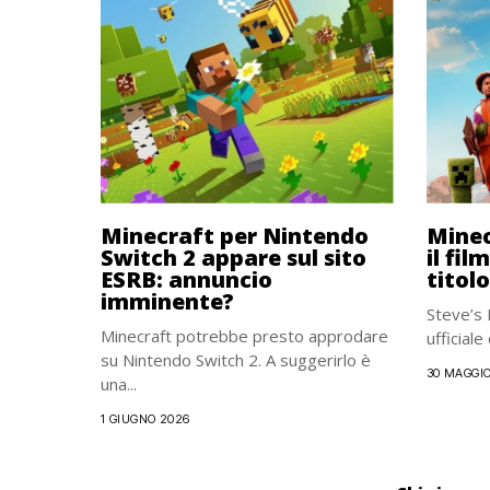
Minecraft per Nintendo
Minec
Switch 2 appare sul sito
il fi
ESRB: annuncio
titolo
imminente?
Steve’s 
Minecraft potrebbe presto approdare
ufficiale
su Nintendo Switch 2. A suggerirlo è
30 MAGGI
una...
1 GIUGNO 2026