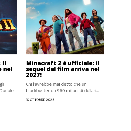
II
Minecraft 2 è ufficiale: il
o nel
sequel del film arriva nel
2027!
li
Chi l’avrebbe mai detto che un
 Double
blockbuster da 960 milioni di dollari...
10 OTTOBRE 2025