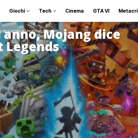
Giochi
Tech
Cinema
GTA VI
Metacri
 anno, Mojang dice
 dice addio a Minecraft Legends
t Legends