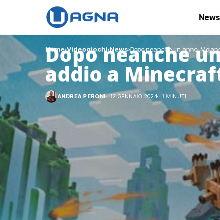
News
Dopo neanche un
Home
Videogiochi
News
Dopo neanche un anno, Mojang
addio a Minecraf
ANDREA PERONI
12 GENNAIO 2024
1 MINUTI