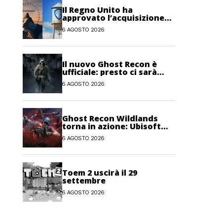
Il Regno Unito ha
approvato l’acquisizione
Paramount-Warner Bros
6 AGOSTO 2026
Discovery
Il nuovo Ghost Recon è
ufficiale: presto ci sarà
anche una fase di test
6 AGOSTO 2026
Ghost Recon Wildlands
torna in azione: Ubisoft
lancia il maxi
6 AGOSTO 2026
aggiornamento gratuito
Last Rites
Toem 2 uscirà il 29
settembre
6 AGOSTO 2026