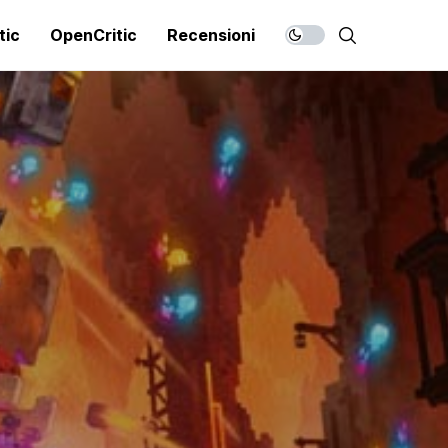
tic
OpenCritic
Recensioni