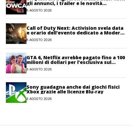
gli annunci, i trailer e le novità
dell’evento
8 AGOSTO 2026
Call of Duty Next: Activision svela data
e orario dell’evento dedicato a Modern
Warfare 4
8 AGOSTO 2026
GTA 6, Netflix avrebbe pagato fino a 100
milioni di dollari per l’esclusiva sul
gioco
8 AGOSTO 2026
Sony guadagna anche dai giochi fisici
Xbox grazie alle licenze Blu-ray
8 AGOSTO 2026