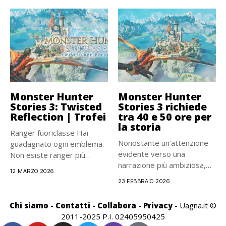
Monster Hunter
Monster Hunter
Stories 3: Twisted
Stories 3 richiede
Reflection | Trofei
tra 40 e 50 ore per
la storia
Ranger fuoriclasse Hai
Nonostante un’attenzione
guadagnato ogni emblema.
evidente verso una
Non esiste ranger più
narrazione più ambiziosa,
eccezionale di...
12 MARZO 2026
con un taglio più...
23 FEBBRAIO 2026
Chi siamo
-
Contatti
-
Collabora
-
Privacy
- Uagna.it ©
2011-2025 P.I. 02405950425