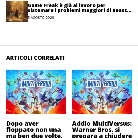
Game Freak è già al lavoro per
sistemare i problemi maggiori di Beast
of Reincarnation
5 AGOSTO 2026
ARTICOLI CORRELATI
Dopo aver
Addio MultiVersus:
floppato non una
Warner Bros. si
ma ben due volte,
prepara a chiudere