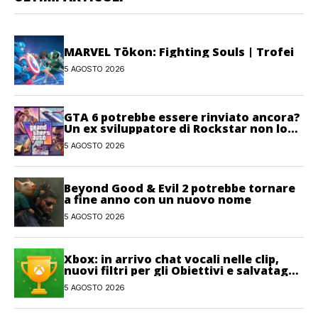
MARVEL Tōkon: Fighting Souls | Trofei
5 AGOSTO 2026
GTA 6 potrebbe essere rinviato ancora?
Un ex sviluppatore di Rockstar non lo
esclude
5 AGOSTO 2026
Beyond Good & Evil 2 potrebbe tornare
a fine anno con un nuovo nome
5 AGOSTO 2026
Xbox: in arrivo chat vocali nelle clip,
nuovi filtri per gli Obiettivi e salvataggi
cloud recuperabili
5 AGOSTO 2026