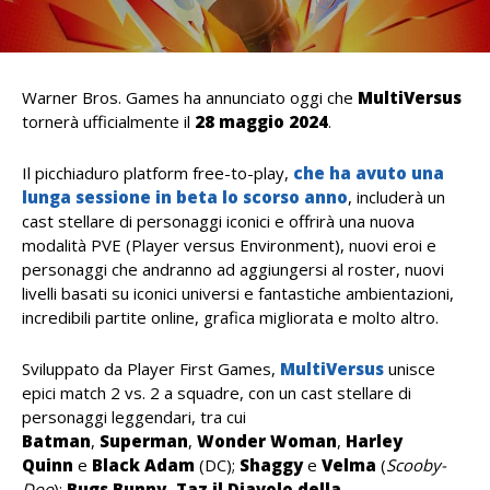
Warner Bros. Games ha annunciato oggi che
MultiVersus
tornerà ufficialmente il
28 maggio 2024
.
Il picchiaduro platform free-to-play,
che ha avuto una
lunga sessione in beta lo scorso anno
, includerà un
cast stellare di personaggi iconici e offrirà una nuova
modalità PVE (Player versus Environment), nuovi eroi e
personaggi che andranno ad aggiungersi al roster, nuovi
livelli basati su iconici universi e fantastiche ambientazioni,
incredibili partite online, grafica migliorata e molto altro.
Sviluppato da Player First Games,
MultiVersus
unisce
epici match 2 vs. 2 a squadre, con un cast stellare di
personaggi leggendari, tra cui
Batman
,
Superman
,
Wonder Woman
,
Harley
Quinn
e
Black Adam
(DC);
Shaggy
e
Velma
(
Scooby-
Doo
);
Bugs Bunny,
Taz il
Diavolo della