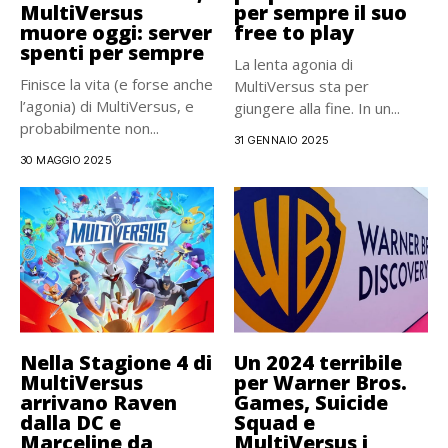
MultiVersus
per sempre il suo
muore oggi: server
free to play
spenti per sempre
La lenta agonia di
Finisce la vita (e forse anche
MultiVersus sta per
l’agonia) di MultiVersus, e
giungere alla fine. In un...
probabilmente non...
31 GENNAIO 2025
30 MAGGIO 2025
Nella Stagione 4 di
Un 2024 terribile
MultiVersus
per Warner Bros.
arrivano Raven
Games, Suicide
dalla DC e
Squad e
Marceline da
MultiVersus i