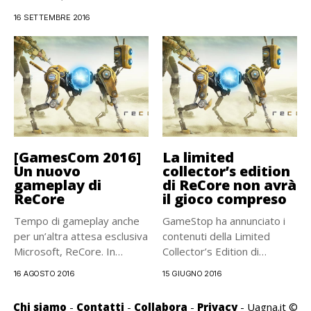
mesi...
16 SETTEMBRE 2016
[GamesCom 2016]
La limited
Un nuovo
collector’s edition
gameplay di
di ReCore non avrà
ReCore
il gioco compreso
Tempo di gameplay anche
GameStop ha annunciato i
per un’altra attesa esclusiva
contenuti della Limited
Microsoft, ReCore. In
Collector’s Edition di
occasione...
ReCore, nuovo...
16 AGOSTO 2016
15 GIUGNO 2016
Chi siamo
-
Contatti
-
Collabora
-
Privacy
- Uagna.it ©