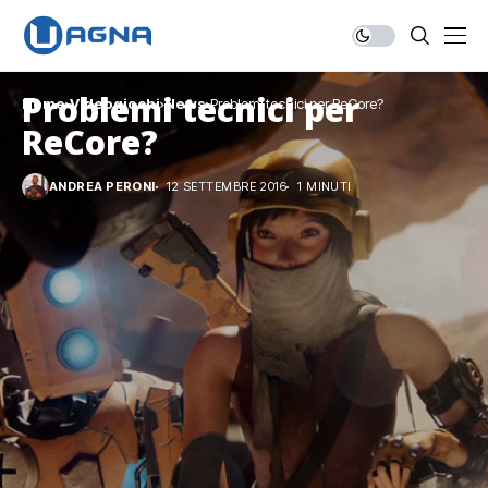
Problemi tecnici per
Home
Videogiochi
News
Problemi tecnici per ReCore?
ReCore?
ANDREA PERONI
12 SETTEMBRE 2016
1 MINUTI