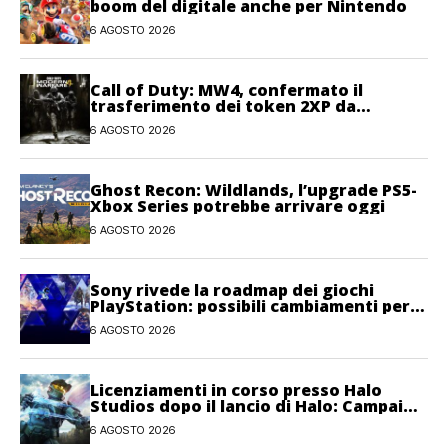
boom del digitale anche per Nintendo
6 AGOSTO 2026
Call of Duty: MW4, confermato il
trasferimento dei token 2XP da
Warzone e Black Ops 7
6 AGOSTO 2026
Ghost Recon: Wildlands, l’upgrade PS5-
Xbox Series potrebbe arrivare oggi
6 AGOSTO 2026
Sony rivede la roadmap dei giochi
PlayStation: possibili cambiamenti per
l’anno fiscale 2026
6 AGOSTO 2026
Licenziamenti in corso presso Halo
Studios dopo il lancio di Halo: Campaign
Evolved
6 AGOSTO 2026