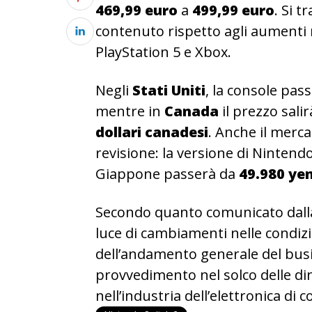
469,99 euro
a
499,99 euro
. Si 
contenuto rispetto agli aumenti r
PlayStation 5 e Xbox.
Negli
Stati Uniti
, la console pas
mentre in
Canada
il prezzo sali
dollari canadesi
. Anche il merc
revisione: la versione di Nintend
Giappone passerà da
49.980 ye
Secondo quanto comunicato dalla 
luce di cambiamenti nelle condiz
dell’andamento generale del busi
provvedimento nel solco delle di
nell’industria dell’elettronica di