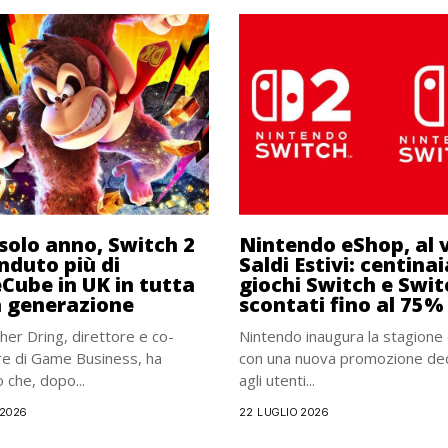
 solo anno, Switch 2
Nintendo eShop, al v
nduto più di
Saldi Estivi: centinai
ube in UK in tutta
giochi Switch e Swit
a generazione
scontati fino al 75%
her Dring, direttore e co-
Nintendo inaugura la stagione 
re di Game Business, ha
con una nuova promozione de
 che, dopo...
agli utenti...
 2026
22 LUGLIO 2026