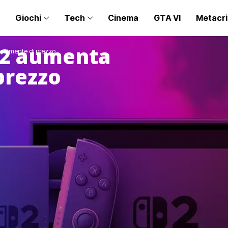
Giochi
Tech
Cinema
GTA VI
Metacri
 2 aumenta
cialmente di prezzo
prezzo