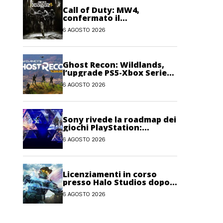
Call of Duty: MW4,
confermato il
trasferimento dei token
6 AGOSTO 2026
2XP da Warzone e Black
Ops 7
Ghost Recon: Wildlands,
l’upgrade PS5-Xbox Series
potrebbe arrivare oggi
6 AGOSTO 2026
Sony rivede la roadmap dei
giochi PlayStation:
possibili cambiamenti per
6 AGOSTO 2026
l’anno fiscale 2026
Licenziamenti in corso
presso Halo Studios dopo il
lancio di Halo: Campaign
6 AGOSTO 2026
Evolved