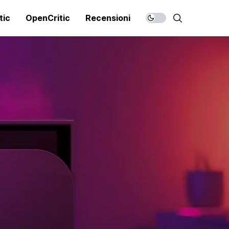
tic
OpenCritic
Recensioni