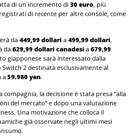
tratta di un incremento di
30 euro
, più
egistrati di recente per altre console, come
serà da
449,99 dollari
a
499,99 dollari
,
rà da
629,99 dollari canadesi
a
679,99
ato giapponese sarà interessato dalla
o Switch 2 destinata esclusivamente al
n
a
59.980 yen
.
compagnia, la decisione è stata presa “alla
ioni del mercato” e dopo una valutazione
ness. Una motivazione che colloca il
namiche già osservate negli ultimi mesi
 consumo.