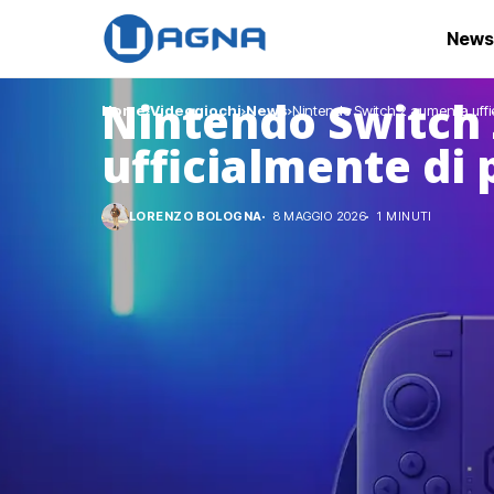
News
Nintendo Switch
Home
Videogiochi
News
Nintendo Switch 2 aumenta uffi
ufficialmente di 
LORENZO BOLOGNA
8 MAGGIO 2026
1 MINUTI