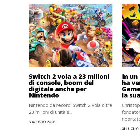
Switch 2 vola a 23 milioni
In un
di console, boom del
ha ve
digitale anche per
GameC
Nintendo
la su
Nintendo da record: Switch 2 vola oltre
Christop
23 milioni di unità e...
fondato
riportato
6 AGOSTO 2026
31 LUGLIO