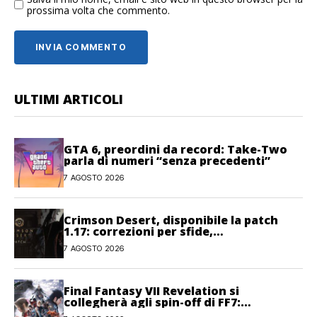
prossima volta che commento.
ULTIMI ARTICOLI
GTA 6, preordini da record: Take-Two
parla di numeri “senza precedenti”
7 AGOSTO 2026
Crimson Desert, disponibile la patch
1.17: correzioni per sfide,
combattimento e interfaccia
7 AGOSTO 2026
Final Fantasy VII Revelation si
collegherà agli spin-off di FF7:
Hamaguchi non si pone limiti