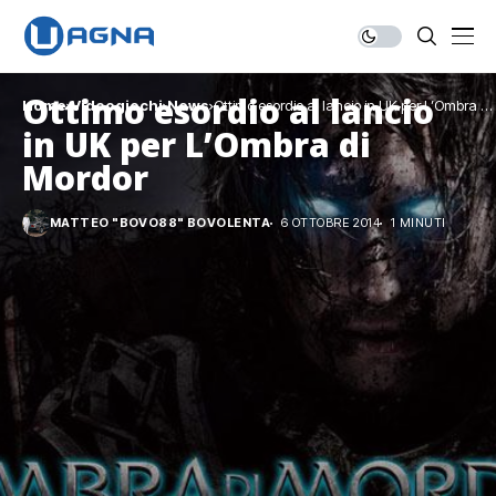
Ottimo esordio al lancio
Home
Videogiochi
News
Ottimo esordio al lancio in UK per L’Ombra di
Mordor
in UK per L’Ombra di
Mordor
MATTEO "BOVO88" BOVOLENTA
6 OTTOBRE 2014
1 MINUTI