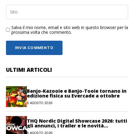
Salva il mio nome, email e sito web in questo browser per la
prossima volta che commento.
ULTIMI ARTICOLI
Banjo-Kazooie e Banjo-Tooie tornano in
edizione fisica su Evercade a ottobre
8 AGOSTO 2026
THQ Nordic Digital Showcase 2026: tutti
gli annunci, i trailer e le novità
dell’evento
8 AGOSTO 2026