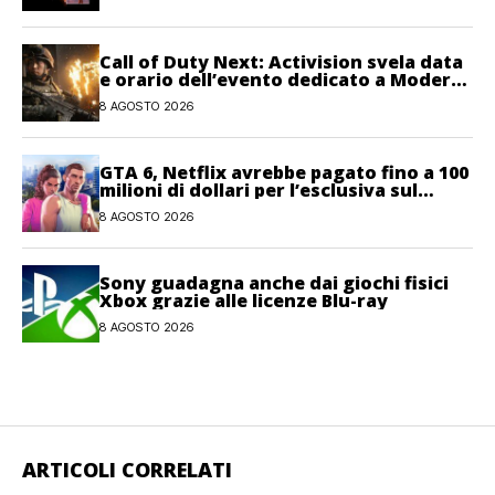
Call of Duty Next: Activision svela data
e orario dell’evento dedicato a Modern
Warfare 4
8 AGOSTO 2026
GTA 6, Netflix avrebbe pagato fino a 100
milioni di dollari per l’esclusiva sul
gioco
8 AGOSTO 2026
Sony guadagna anche dai giochi fisici
Xbox grazie alle licenze Blu-ray
8 AGOSTO 2026
ARTICOLI CORRELATI