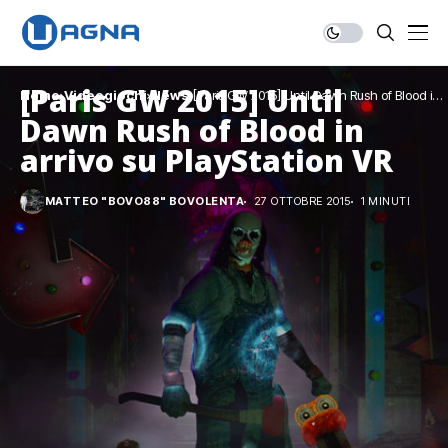
[Paris GW 2015] Until
Home
Videogiochi
News
[Paris GW 2015] Until Dawn Rush of Blood in
arrivo su PlayStation VR
Dawn Rush of Blood in
arrivo su PlayStation VR
MATTEO "BOVO88" BOVOLENTA
27 OTTOBRE 2015
1 MINUTI