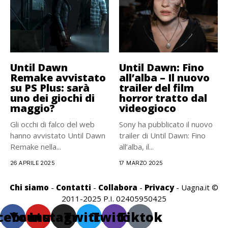
Until Dawn
Until Dawn: Fino
Remake avvistato
all’alba – Il nuovo
su PS Plus: sarà
trailer del film
uno dei giochi di
horror tratto dal
maggio?
videogioco
Gli occhi di falco del web
Sony ha pubblicato il nuovo
hanno avvistato Until Dawn
trailer di Until Dawn: Fino
Remake nella...
all’alba, il...
26 APRILE 2025
17 MARZO 2025
Chi siamo
-
Contatti
-
Collabora
-
Privacy
- Uagna.it ©
2011-2025 P.I. 02405950425
cebook
Youtube
Instagram
Twitter
Twitch
Tiktok