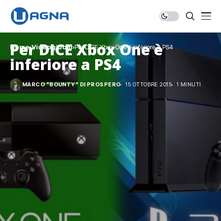
Per DICE Xbox One è
Home
Videogiochi
Per DICE Xbox One è inferiore a PS4
inferiore a PS4
MARCO "BOUNTY" DI PROSPERO
15 OTTOBRE 2015
1 MINUTI