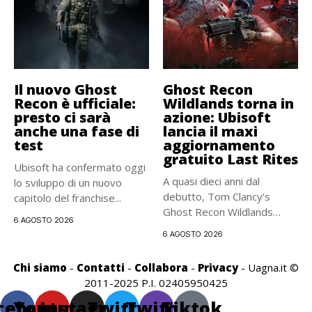
Il nuovo Ghost
Ghost Recon
Recon è ufficiale:
Wildlands torna in
presto ci sarà
azione: Ubisoft
anche una fase di
lancia il maxi
test
aggiornamento
gratuito Last Rites
Ubisoft ha confermato oggi
A quasi dieci anni dal
lo sviluppo di un nuovo
debutto, Tom Clancy’s
capitolo del franchise...
Ghost Recon Wildlands
6 AGOSTO 2026
riceve...
6 AGOSTO 2026
Chi siamo
-
Contatti
-
Collabora
-
Privacy
- Uagna.it ©
2011-2025 P.I. 02405950425
cebook
Youtube
Instagram
Twitter
Twitch
Tiktok