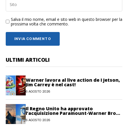
Salva il mio nome, email e sito web in questo browser per la
prossima volta che commento.
ULTIMI ARTICOLI
Warner lavora al live action de I Jetson,
Jim Carrey è nel cast!
6 AGOSTO 2026
Il Regno Unito ha approvato
l’acquisizione Paramount-Warner Bros
Discovery
6 AGOSTO 2026