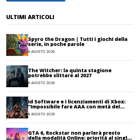
ULTIMI ARTICOLI
Spyro the Dragon | Tutti i giochi della
serie, in poche parole
9 AGOSTO 2026
The Witcher: la quinta stagione
potrebbe slittare al 2027
9 AGOSTO 2026
id Software e i licenziamenti di Xbox:
“Impossibile fare AAA con metà del
personale”
9 AGOSTO 2026
GTA 6, Rockstar non parlerà presto
della modalità Online: priorità al single-