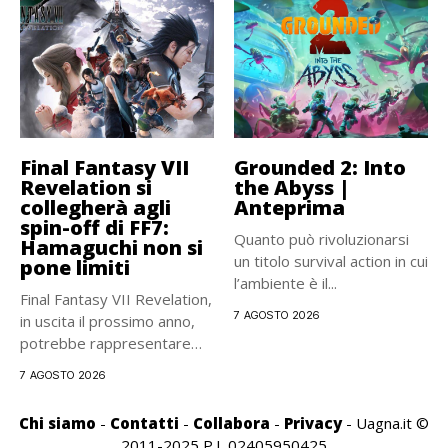
Final Fantasy VII
Grounded 2: Into
Revelation si
the Abyss |
collegherà agli
Anteprima
spin-off di FF7:
Quanto può rivoluzionarsi
Hamaguchi non si
un titolo survival action in cui
pone limiti
l’ambiente è il...
Final Fantasy VII Revelation,
7 AGOSTO 2026
in uscita il prossimo anno,
potrebbe rappresentare
una...
7 AGOSTO 2026
Chi siamo
-
Contatti
-
Collabora
-
Privacy
- Uagna.it ©
2011-2025 P.I. 02405950425