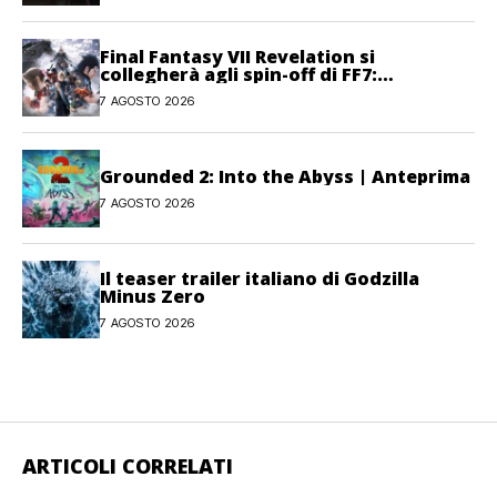
Final Fantasy VII Revelation si
collegherà agli spin-off di FF7:
Hamaguchi non si pone limiti
7 AGOSTO 2026
Grounded 2: Into the Abyss | Anteprima
7 AGOSTO 2026
Il teaser trailer italiano di Godzilla
Minus Zero
7 AGOSTO 2026
ARTICOLI CORRELATI