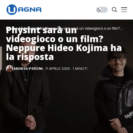
Physint sarà un
Home
Videogiochi
News
Physint sarà un videogioco o un film?
Neppure Hideo Kojima ha la risposta
videogioco o un film?
Neppure Hideo Kojima ha
la risposta
ANDREA PERONI
11 APRILE 2025
1 MINUTI