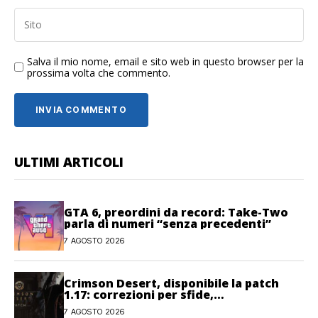
Salva il mio nome, email e sito web in questo browser per la
prossima volta che commento.
ULTIMI ARTICOLI
GTA 6, preordini da record: Take-Two
parla di numeri “senza precedenti”
7 AGOSTO 2026
Crimson Desert, disponibile la patch
1.17: correzioni per sfide,
combattimento e interfaccia
7 AGOSTO 2026