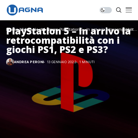
PlayStation 5 – In arrivo la
Home
Videogiochi
News
PlayStation 5 – In arrivo la retrocompatibilità
con i giochi PS1, PS2 e PS3?
retrocompatibilità con i
giochi PS1, PS2 e PS3?
ANDREA PERONI
13 GENNAIO 2022
1 MINUTI