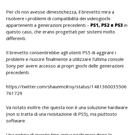
Per chi non avesse dimestichezza, il brevetto mira a
risolvere i problemi di compatibilità dei videogiochi
appartenenti a generazioni precedenti –
PS1, PS2 e PS3
in
questo caso, che erano progettati per sistemi molto
differenti.
Il brevetto consentirebbe agli utenti PS5 di aggirare i
problemi e riuscire finalmente a utilizzare l’ultima console
Sony per avere accesso ai propri giochi delle generazioni
precedenti.
https://twitter.com/shaunmcilroy/status/1481360035506
761729
Va notato inoltre che questa non è una soluzione hardware
(non si tratta di una rivisitazione di PS5), ma piuttosto
software.
Una notizia di questo tipo arriva pochi mesi dopo le