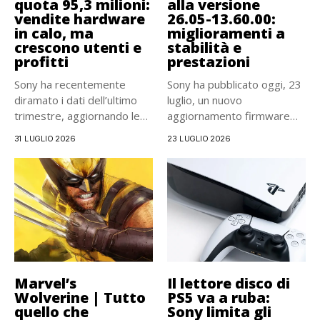
quota 95,3 milioni:
alla versione
vendite hardware
26.05-13.60.00:
in calo, ma
miglioramenti a
crescono utenti e
stabilità e
profitti
prestazioni
Sony ha recentemente
Sony ha pubblicato oggi, 23
diramato i dati dell’ultimo
luglio, un nuovo
trimestre, aggiornando le
aggiornamento firmware
vendite della...
per PlayStation...
31 LUGLIO 2026
23 LUGLIO 2026
Marvel’s
Il lettore disco di
Wolverine | Tutto
PS5 va a ruba:
quello che
Sony limita gli