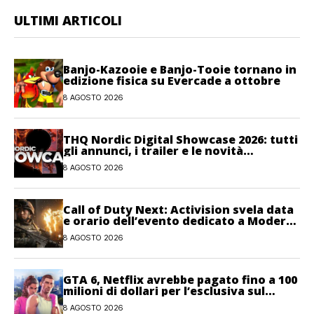
ULTIMI ARTICOLI
Banjo-Kazooie e Banjo-Tooie tornano in
edizione fisica su Evercade a ottobre
8 AGOSTO 2026
THQ Nordic Digital Showcase 2026: tutti
gli annunci, i trailer e le novità
dell’evento
8 AGOSTO 2026
Call of Duty Next: Activision svela data
e orario dell’evento dedicato a Modern
Warfare 4
8 AGOSTO 2026
GTA 6, Netflix avrebbe pagato fino a 100
milioni di dollari per l’esclusiva sul
gioco
8 AGOSTO 2026