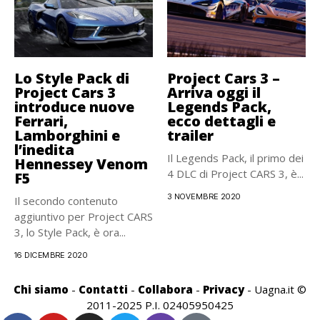
Lo Style Pack di
Project Cars 3 –
Project Cars 3
Arriva oggi il
introduce nuove
Legends Pack,
Ferrari,
ecco dettagli e
Lamborghini e
trailer
l’inedita
Il Legends Pack, il primo dei
Hennessey Venom
4 DLC di Project CARS 3, è...
F5
3 NOVEMBRE 2020
Il secondo contenuto
aggiuntivo per Project CARS
3, lo Style Pack, è ora...
16 DICEMBRE 2020
Chi siamo
-
Contatti
-
Collabora
-
Privacy
- Uagna.it ©
2011-2025 P.I. 02405950425