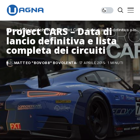
Project CARS – Data di
Home
Videogiochi
News
Project CARS – Data di lancio definitiva e lista
completa dei circuiti
lancio definitiva e lista
completa dei circuiti
MATTEO "BOVO88" BOVOLENTA
17 APRILE 2015
1 MINUTI