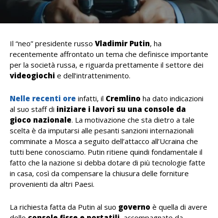
Il “neo” presidente russo
Vladimir
Putin
, ha
recentemente affrontato un tema che definisce importante
per la società russa, e riguarda prettamente il settore dei
videogiochi
e dell’intrattenimento.
Nelle recenti ore
infatti, il
Cremlino
ha dato indicazioni
al suo staff di
iniziare i lavori su una console da
gioco nazionale
. La motivazione che sta dietro a tale
scelta è da imputarsi alle pesanti sanzioni internazionali
comminate a Mosca a seguito dell’attacco all’Ucraina che
tutti bene conosciamo. Putin ritiene quindi fondamentale il
fatto che la nazione si debba dotare di più tecnologie fatte
in casa, così da compensare la chiusura delle forniture
provenienti da altri Paesi.
La richiesta fatta da Putin al suo
governo
è quella di avere
delle
console fisse e portatili
, accompagnate da