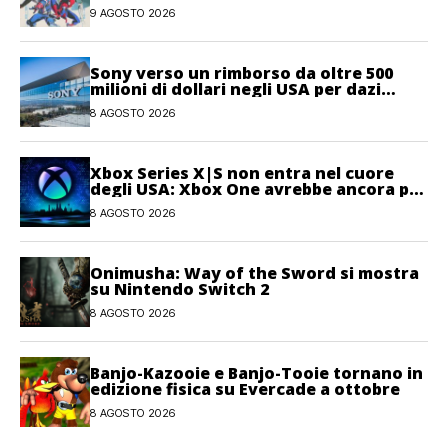
9 AGOSTO 2026
Sony verso un rimborso da oltre 500
milioni di dollari negli USA per dazi
illegittimi
8 AGOSTO 2026
Xbox Series X|S non entra nel cuore
degli USA: Xbox One avrebbe ancora più
giocatori attivi
8 AGOSTO 2026
Onimusha: Way of the Sword si mostra
su Nintendo Switch 2
8 AGOSTO 2026
Banjo-Kazooie e Banjo-Tooie tornano in
edizione fisica su Evercade a ottobre
8 AGOSTO 2026