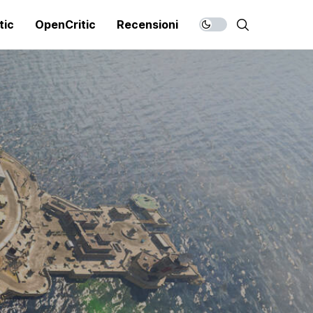
tic
OpenCritic
Recensioni