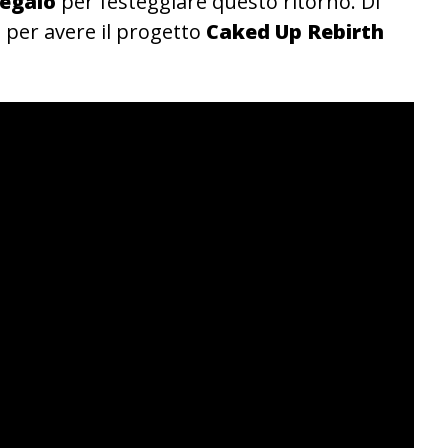
regalo
per festeggiare questo ritorno. Di
 per avere il progetto
Caked Up Rebirth
.