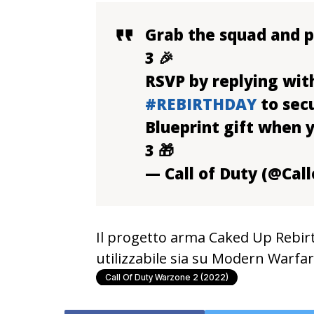
Grab the squad and p
3 🎉
RSVP by replying with
#REBIRTHDAY
to sec
Blueprint gift when 
3 🎁
— Call of Duty (@Cal
Il progetto arma Caked Up Rebir
utilizzabile sia su Modern Warfa
Call Of Duty Warzone 2 (2022)