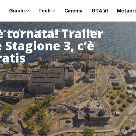
Giochi
Tech
Cinema
GTA VI
Metacri
 tornata! Trailer
er anticipa Warzone Stagione 3, c’è anche un’arma gratis
Stagione 3, c’è
atis