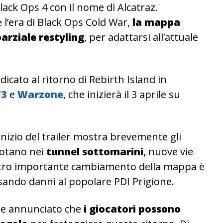
lack Ops 4 con il nome di Alcatraz.
l’era di Black Ops Cold War,
la mappa
arziale restyling
, per adattarsi all’attuale
edicato al ritorno di Rebirth Island in
3
e
Warzone
, che inizierà il 3 aprile su
inizio del trailer mostra brevemente gli
uotano nei
tunnel sottomarini
, nuove vie
tro importante cambiamento della mappa è
ausando danni al popolare PDI Prigione.
nche annunciato che
i giocatori possono