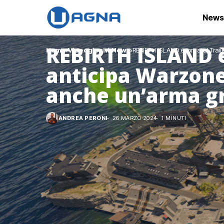
News
REBIRTH ISLAND è
Home
Videogiochi
News
REBIRTH ISLAND è tornata! Trail
anticipa Warzone 
anche un’arma gr
ANDREA PERONI
26 MARZO 2024
1 MINUTI