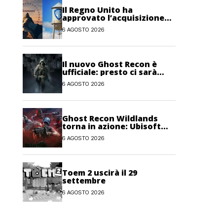
Il Regno Unito ha
approvato l’acquisizione
Paramount-Warner Bros
6 AGOSTO 2026
Discovery
Il nuovo Ghost Recon è
ufficiale: presto ci sarà
anche una fase di test
6 AGOSTO 2026
Ghost Recon Wildlands
torna in azione: Ubisoft
lancia il maxi
6 AGOSTO 2026
aggiornamento gratuito
Last Rites
Toem 2 uscirà il 29
settembre
6 AGOSTO 2026