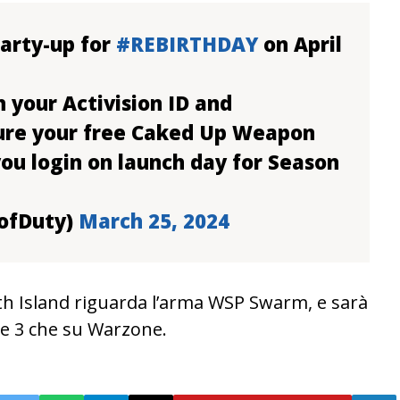
arty-up for
#REBIRTHDAY
on April
 your Activision ID and
ure your free Caked Up Weapon
you login on launch day for Season
lofDuty)
March 25, 2024
th Island riguarda l’arma WSP Swarm, e sarà
re 3 che su Warzone.