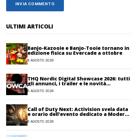
ULTIMI ARTICOLI
Banjo-Kazooie e Banjo-Tooie tornano in
edizione fisica su Evercade a ottobre
8 AGOSTO 2026
THQ Nordic Digital Showcase 2026: tutti
gli annunci, i trailer e le novità
dell’evento
8 AGOSTO 2026
Call of Duty Next: Activision svela data
e orario dell’evento dedicato a Modern
Warfare 4
8 AGOSTO 2026