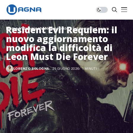
Resident Evil Requiem: il
Home
Videogiochi
News
Resident Evil Requiem: il nuovo
aggiornamento modifica la difficoltà di Leon
nuovo aggiornamento
Must Die Forever
modifica la difficoltà di
Leon Must Die Forever
LORENZO BOLOGNA
25 GIUGNO 2026
1 MINUTI