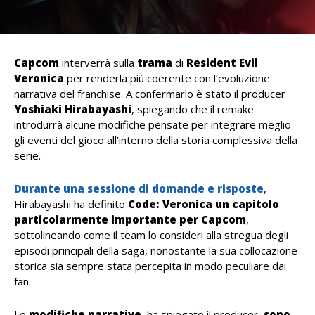
Capcom
interverrà sulla
trama
di
Resident Evil
Veronica
per renderla più coerente con l’evoluzione
narrativa del franchise. A confermarlo è stato il producer
Yoshiaki
Hirabayashi
, spiegando che il remake
introdurrà alcune modifiche pensate per integrare meglio
gli eventi del gioco all’interno della storia complessiva della
serie.
Durante una sessione di domande e risposte
,
Hirabayashi ha definito
Code: Veronica un capitolo
particolarmente importante per Capcom
,
sottolineando come il team lo consideri alla stregua degli
episodi principali della saga, nonostante la sua collocazione
storica sia sempre stata percepita in modo peculiare dai
fan.
Le
modifiche
narrative
, ha spiegato il producer,
sono