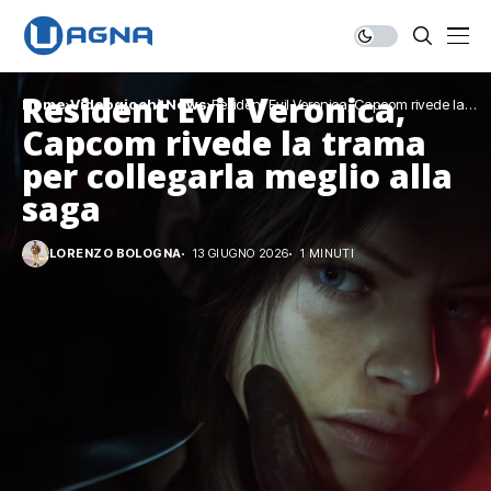
Resident Evil Veronica,
Home
Videogiochi
News
Resident Evil Veronica, Capcom rivede la
trama per collegarla meglio alla saga
Capcom rivede la trama
per collegarla meglio alla
saga
LORENZO BOLOGNA
13 GIUGNO 2026
1 MINUTI