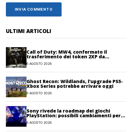
ULTIMI ARTICOLI
Call of Duty: MW4, confermato il
trasferimento dei token 2XP da
Warzone e Black Ops 7
6 AGOSTO 2026
Ghost Recon: Wildlands, l’upgrade PS5-
Xbox Series potrebbe arrivare oggi
6 AGOSTO 2026
Sony rivede la roadmap dei giochi
PlayStation: possibili cambiamenti per
l’anno fiscale 2026
6 AGOSTO 2026