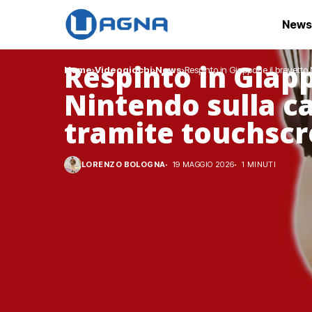
News
Respinto in Giapp
Home
Videogiochi
News
Respinto in Giappone il brevetto
Nintendo sulla ca
tramite touchsc
LORENZO BOLOGNA
19 MAGGIO 2026
1 MINUTI