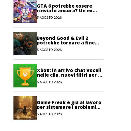
GTA 6 potrebbe essere
rinviato ancora? Un ex
sviluppatore di Rockstar
5 AGOSTO 2026
non lo esclude
Beyond Good & Evil 2
potrebbe tornare a fine
anno con un nuovo nome
5 AGOSTO 2026
Xbox: in arrivo chat vocali
nelle clip, nuovi filtri per gli
Obiettivi e salvataggi
5 AGOSTO 2026
cloud recuperabili
Game Freak è già al lavoro
per sistemare i problemi
maggiori di Beast of
5 AGOSTO 2026
Reincarnation