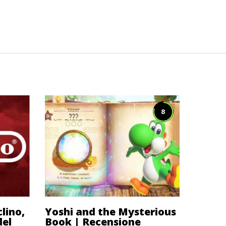
8
clino,
Yoshi and the Mysterious
el
Book | Recensione