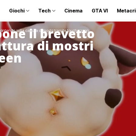
Giochi
Tech
Cinema
GTA VI
Metacri
one il brevetto
 Nintendo sulla cattura di mostri tramite touchscreen
ttura di mostri
reen