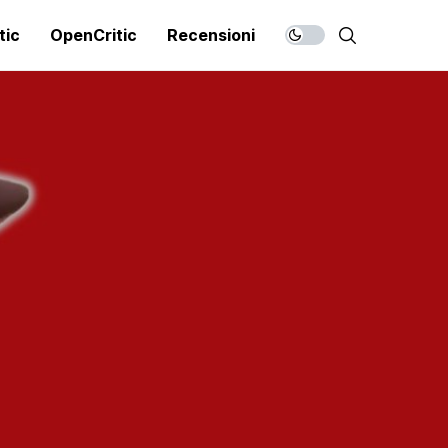
tic
OpenCritic
Recensioni