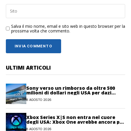
Salva il mio nome, email e sito web in questo browser per la
prossima volta che commento.
ULTIMI ARTICOLI
Sony verso un rimborso da oltre 500
milioni di dollari negli USA per dazi
illegittimi
8 AGOSTO 2026
Xbox Series X|S non entra nel cuore
degli USA: Xbox One avrebbe ancora più
giocatori attivi
8 AGOSTO 2026