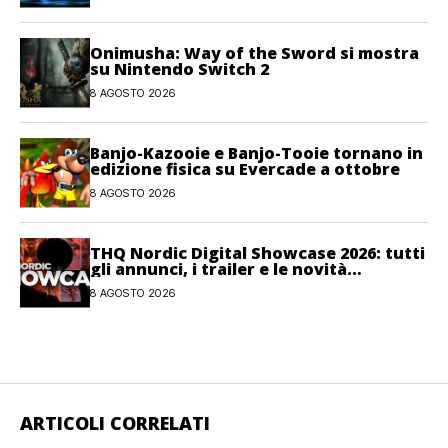
Onimusha: Way of the Sword si mostra
su Nintendo Switch 2
8 AGOSTO 2026
Banjo-Kazooie e Banjo-Tooie tornano in
edizione fisica su Evercade a ottobre
8 AGOSTO 2026
THQ Nordic Digital Showcase 2026: tutti
gli annunci, i trailer e le novità
dell’evento
8 AGOSTO 2026
ARTICOLI CORRELATI