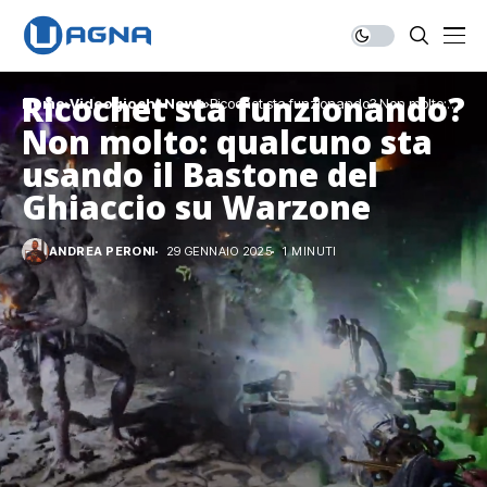
Ricochet sta funzionando?
Home
Videogiochi
News
Ricochet sta funzionando? Non molto:
qualcuno sta usando il Bastone del Ghiaccio
Non molto: qualcuno sta
su Warzone
usando il Bastone del
Ghiaccio su Warzone
ANDREA PERONI
29 GENNAIO 2025
1 MINUTI