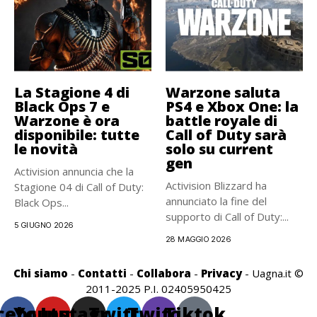
La Stagione 4 di
Warzone saluta
Black Ops 7 e
PS4 e Xbox One: la
Warzone è ora
battle royale di
disponibile: tutte
Call of Duty sarà
le novità
solo su current
gen
Activision annuncia che la
Activision Blizzard ha
Stagione 04 di Call of Duty:
annunciato la fine del
Black Ops...
supporto di Call of Duty:...
5 GIUGNO 2026
28 MAGGIO 2026
Chi siamo
-
Contatti
-
Collabora
-
Privacy
- Uagna.it ©
2011-2025 P.I. 02405950425
cebook
Youtube
Instagram
Twitter
Twitch
Tiktok