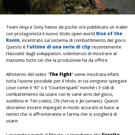
Team ninja e Sony hanno da poche ore pubblicato un trailer
con protagonista il nuovo titolo open world
Rise of the
Ronin
, incentrato sul sistema di combattimento del gioco.
Questo è
l’ultimo di una serie di clip
recentemente
rilasciate dagli sviluppatori, volenterosi di mostrare al
massimo tutto ciò che la produzione ha da offrire.
All’interno del video “
The Fight
” viene mostrata infatti
tutta l’azione possibile per il titolo, in cui vengono spiegate
cose come il “Ki” o il “Counterspark” nonché i 3 stili di
combattimento da usare con le varie armi del gioco,
suddivisi in Ten (cielo), Chi (terra) e Jin (umano). Questi
dovranno essere impiegati in modo accurato in base ai
nemici che si affronteranno e l’arma che si sceglierà di
usare.
Lasciandovi quindi al filmato, vi ricordiamo che
l’uscita