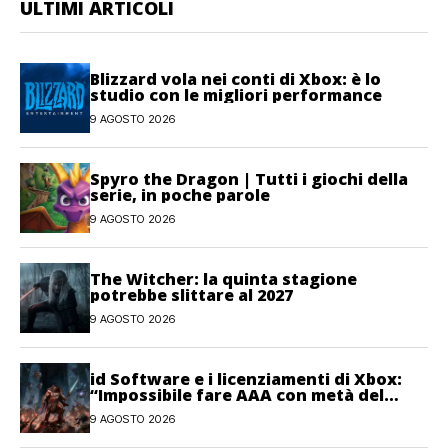
ULTIMI ARTICOLI
Blizzard vola nei conti di Xbox: è lo
studio con le migliori performance
9 AGOSTO 2026
Spyro the Dragon | Tutti i giochi della
serie, in poche parole
9 AGOSTO 2026
The Witcher: la quinta stagione
potrebbe slittare al 2027
9 AGOSTO 2026
id Software e i licenziamenti di Xbox:
“Impossibile fare AAA con metà del
personale”
9 AGOSTO 2026