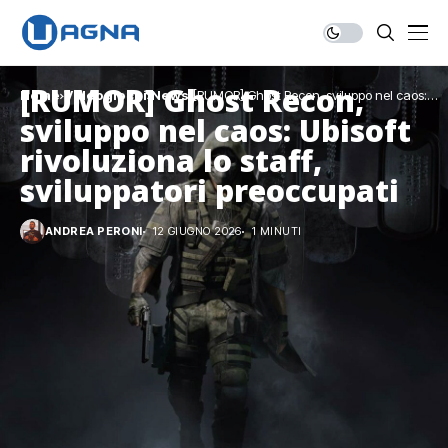
[RUMOR] Ghost Recon,
Home
Videogiochi
News
[RUMOR] Ghost Recon, sviluppo nel caos:
Ubisoft rivoluziona lo staff, sviluppatori
sviluppo nel caos: Ubisoft
preoccupati
rivoluziona lo staff,
sviluppatori preoccupati
ANDREA PERONI
12 GIUGNO 2026
1 MINUTI