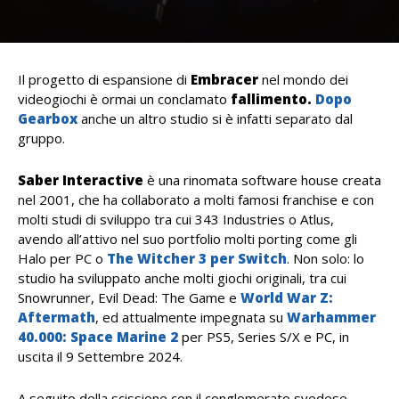
Il progetto di espansione di
Embracer
nel mondo dei
videogiochi è ormai un conclamato
fallimento.
Dopo
Gearbox
anche un altro studio si è infatti separato dal
gruppo.
Saber Interactive
è una rinomata software house creata
nel 2001, che ha collaborato a molti famosi franchise e con
molti studi di sviluppo tra cui 343 Industries o Atlus,
avendo all’attivo nel suo portfolio molti porting come gli
Halo per PC o
The Witcher 3 per Switch
. Non solo: lo
studio ha sviluppato anche molti giochi originali, tra cui
Snowrunner, Evil Dead: The Game e
World War Z:
Aftermath
, ed attualmente impegnata su
Warhammer
40.000: Space Marine 2
per PS5, Series S/X e PC, in
uscita il 9 Settembre 2024.
A seguito della scissione con il conglomerato svedese,