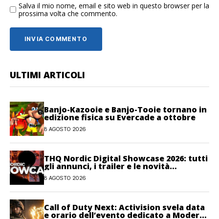
Salva il mio nome, email e sito web in questo browser per la
prossima volta che commento.
ULTIMI ARTICOLI
Banjo-Kazooie e Banjo-Tooie tornano in
edizione fisica su Evercade a ottobre
8 AGOSTO 2026
THQ Nordic Digital Showcase 2026: tutti
gli annunci, i trailer e le novità
dell’evento
8 AGOSTO 2026
Call of Duty Next: Activision svela data
e orario dell’evento dedicato a Modern