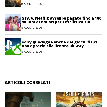
Warfare 4
8 AGOSTO 2026
GTA 6, Netflix avrebbe pagato fino a 100
milioni di dollari per l’esclusiva sul
gioco
8 AGOSTO 2026
Sony guadagna anche dai giochi fisici
Xbox grazie alle licenze Blu-ray
8 AGOSTO 2026
ARTICOLI CORRELATI