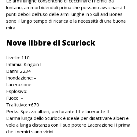
Le armi lunghe consentono di cecchinare i nemici da
lontano, ammorbidendoli prima che possano avvicinarsi. I
punti deboli dell’uso delle armi lunghe in Skull and Bones
sono il lungo tempo di ricarica e la necessità di una buona
mira.
Nove libbre di Scurlock
Livello: 110
Infamia: Kingpin I
Danni: 2234
Inondazione: –
Lacerazione: –
Esplosivo: –
Fuoco: –
Trafittivo: +670
Perks: Spezza-alberi, perforante III e lacerante II
L’arma lunga dello Scurlock è ideale per disattivare alberi e
vele a lunga distanza con il suo potere Lacerazione II prima
che i nemici siano vicini.