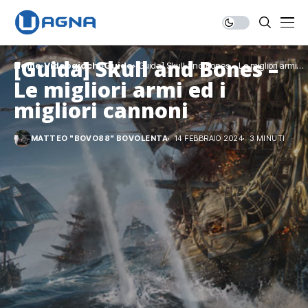
[Guida] Skull and Bones –
Home
Videogiochi
Guide
[Guida] Skull and Bones – Le migliori armi
ed i migliori cannoni
Le migliori armi ed i
migliori cannoni
MATTEO "BOVO88" BOVOLENTA
14 FEBBRAIO 2024
3 MINUTI