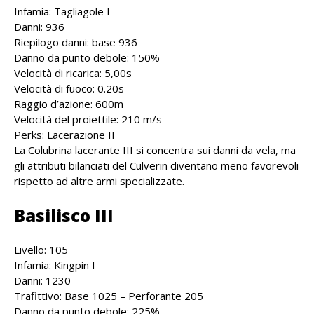
Infamia: Tagliagole I
Danni: 936
Riepilogo danni: base 936
Danno da punto debole: 150%
Velocità di ricarica: 5,00s
Velocità di fuoco: 0.20s
Raggio d’azione: 600m
Velocità del proiettile: 210 m/s
Perks: Lacerazione II
La Colubrina lacerante III si concentra sui danni da vela, ma
gli attributi bilanciati del Culverin diventano meno favorevoli
rispetto ad altre armi specializzate.
Basilisco III
Livello: 105
Infamia: Kingpin I
Danni: 1230
Trafittivo: Base 1025 – Perforante 205
Danno da punto debole: 225%