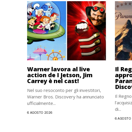
Warner lavora al live
Il Re
action de I Jetson, Jim
appro
Carrey è nel cast!
Para
Disco
Nel suo resoconto per gli investitori,
Il Regno
Warner Bros. Discovery ha annunciato
l’acquis
ufficialmente...
di...
6 AGOSTO 2026
6 AGOSTO