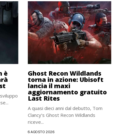
n è
Ghost Recon Wildlands
arà
torna in azione: Ubisoft
st
lancia il maxi
aggiornamento gratuito
 sviluppo
Last Rites
se...
A quasi dieci anni dal debutto, Tom
Clancy’s Ghost Recon Wildlands
riceve...
6 AGOSTO 2026