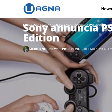
News
Sony annuncia P
Home
Videogiochi
News
Sony annuncia PS4 Anniversary
Edition
MARCO "BOUNTY" DI PROSPERO
3 DICEMBRE 2014
1 