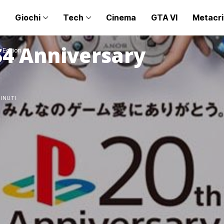
Giochi
Tech
Cinema
GTA VI
Metacri
S4 Anniversary
 Edition
MINUTI