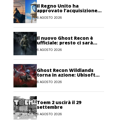
Il Regno Unito ha
approvato l’acquisizione
Paramount-Warner Bros
6 AGOSTO 2026
Discovery
Il nuovo Ghost Recon è
ufficiale: presto ci sarà
anche una fase di test
6 AGOSTO 2026
Ghost Recon Wildlands
torna in azione: Ubisoft
lancia il maxi
6 AGOSTO 2026
aggiornamento gratuito
Last Rites
Toem 2 uscirà il 29
settembre
6 AGOSTO 2026