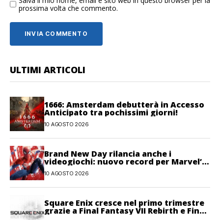
Salva il mio nome, email e sito web in questo browser per la
prossima volta che commento.
ULTIMI ARTICOLI
1666: Amsterdam debutterà in Accesso
Anticipato tra pochissimi giorni!
10 AGOSTO 2026
Brand New Day rilancia anche i
videogiochi: nuovo record per Marvel’s
Spider-Man 2
10 AGOSTO 2026
Square Enix cresce nel primo trimestre
grazie a Final Fantasy VII Rebirth e Final
Fantasy XIV