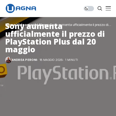
Sony aumenta
Home
Videogiochi
News
Sony aumenta ufficialmente il prezzo di
PlayStation Plus dal 20 maggio
ufficialmente il prezzo di
PlayStation Plus dal 20
maggio
ANDREA PERONI
18 MAGGIO 2026
1 MINUTI