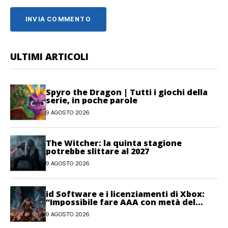
ULTIMI ARTICOLI
Spyro the Dragon | Tutti i giochi della
serie, in poche parole
9 AGOSTO 2026
The Witcher: la quinta stagione
potrebbe slittare al 2027
9 AGOSTO 2026
id Software e i licenziamenti di Xbox:
“Impossibile fare AAA con metà del
personale”
9 AGOSTO 2026