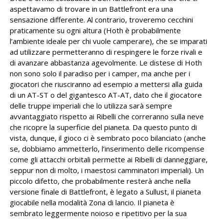
aspettavamo di trovare in un Battlefront era una
sensazione differente. Al contrario, troveremo cecchini
praticamente su ogni altura (Hoth è probabilmente
l’ambiente ideale per chi vuole camperare), che se imparati
ad utilizzare permetteranno di respingere le forze rivali e
di avanzare abbastanza agevolmente. Le distese di Hoth
non sono solo il paradiso per i camper, ma anche per i
giocatori che riusciranno ad esempio a mettersi alla guida
di un AT-ST o del gigantesco AT-AT, dato che il giocatore
delle truppe imperiali che lo utilizza sarà sempre
avvantaggiato rispetto ai Ribelli che correranno sulla neve
che ricopre la superficie del pianeta. Da questo punto di
vista, dunque, il gioco ci è sembrato poco bilanciato (anche
se, dobbiamo ammetterlo, l’inserimento delle ricompense
come gli attacchi orbitali permette ai Ribelli di danneggiare,
seppur non di molto, i maestosi camminatori imperiali). Un
piccolo difetto, che probabilmente resterà anche nella
versione finale di Battlefront, è legato a Sullust, il pianeta
giocabile nella modalità Zona di lancio. Il pianeta è
sembrato leggermente noioso e ripetitivo per la sua