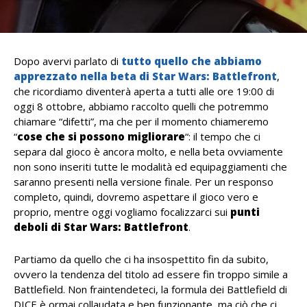
Dopo avervi parlato di
tutto quello che abbiamo
apprezzato nella
beta di Star Wars: Battlefront
,
che ricordiamo diventerà aperta a tutti alle ore 19:00 di
oggi 8 ottobre, abbiamo raccolto quelli che potremmo
chiamare “difetti”, ma che per il momento chiameremo
“
cose che si possono migliorare
“: il tempo che ci
separa dal gioco è ancora molto, e nella beta ovviamente
non sono inseriti tutte le modalità ed equipaggiamenti che
saranno presenti nella versione finale. Per un responso
completo, quindi, dovremo aspettare il gioco vero e
proprio, mentre oggi vogliamo focalizzarci sui
punti
deboli di Star Wars: Battlefront
.
Partiamo da quello che ci ha insospettito fin da subito,
ovvero la tendenza del titolo ad essere fin troppo simile a
Battlefield. Non fraintendeteci, la formula dei Battlefield di
DICE è ormai collaudata e ben funzionante, ma ciò che ci