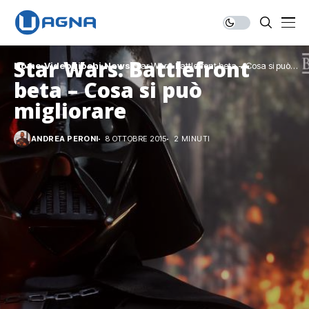
Star Wars: Battlefront
Home
Videogiochi
News
Star Wars: Battlefront beta – Cosa si può
migliorare
beta – Cosa si può
migliorare
ANDREA PERONI
8 OTTOBRE 2015
2 MINUTI