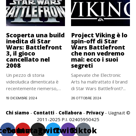
Scoperta una build
Project Viking è lo
inedita di Star
spin-off di Star
Wars: Battlefront
Wars Battlefront
3, il gioco
che non vedremo
cancellato nel
mai: ecco i suoi
2008
segreti
Un pezzo di storia
Sapevate che Electronic
videoludica dimenticata è
Arts ha maltrattato il brand
recentemente riemerso,
di Star Wars Battlefront?...
riaccendendo
19 DICEMBRE 2024
26 OTTOBRE 2024
l’immaginazione dei...
Chi siamo
-
Contatti
-
Collabora
-
Privacy
- Uagna.it ©
2011-2025 P.I. 02405950425
cebook
Youtube
Instagram
Twitter
Twitch
Tiktok