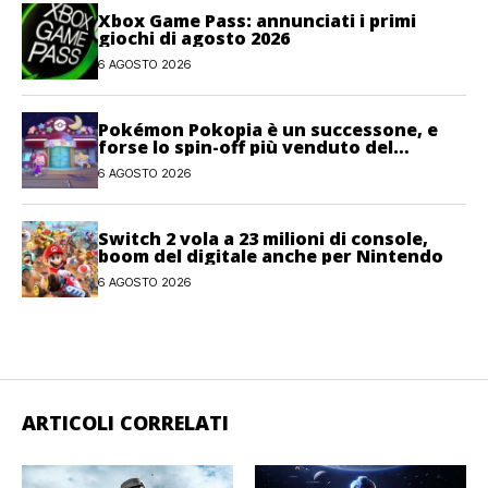
Xbox Game Pass: annunciati i primi
giochi di agosto 2026
6 AGOSTO 2026
Pokémon Pokopia è un successone, e
forse lo spin-off più venduto del
franchise
6 AGOSTO 2026
Switch 2 vola a 23 milioni di console,
boom del digitale anche per Nintendo
6 AGOSTO 2026
ARTICOLI CORRELATI