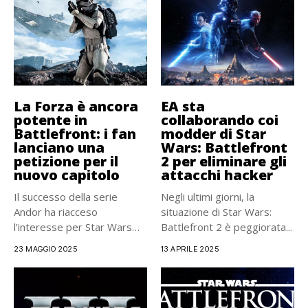
La Forza è ancora
EA sta
potente in
collaborando coi
Battlefront: i fan
modder di Star
lanciano una
Wars: Battlefront
petizione per il
2 per eliminare gli
nuovo capitolo
attacchi hacker
Il successo della serie
Negli ultimi giorni, la
Andor ha riacceso
situazione di Star Wars:
l’interesse per Star Wars
Battlefront 2 è peggiorata...
Battlefront...
23 MAGGIO 2025
13 APRILE 2025