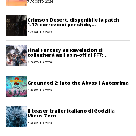
7 AGOSTO 2026
Crimson Desert, disponibile la patch
1.17: correzioni per sfide,
combattimento e interfaccia
7 AGOSTO 2026
Final Fantasy VII Revelation si
collegherà agli spin-off di FF7:
Hamaguchi non si pone limiti
7 AGOSTO 2026
Grounded 2: Into the Abyss | Anteprima
7 AGOSTO 2026
Il teaser trailer italiano di Godzilla
Minus Zero
7 AGOSTO 2026