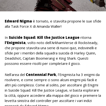
Edward Nigma
è tornato, e stavolta propone le sue sfide
alla Task Force X di Amanda Waller!
In
Suicide Squad: Kill the Justice League
ritorna
l’Enigmista
, volto noto dell’ArkhamVerse di Rocksteady,
che propone stavolta una serie di nuovi quiz, indovinelli e
sfide per i membri della squadra suicida di Harley Quinn,
Deadshot, Captain Boomerang e King Shark. Questi
possono essere risolti per completare il gioco.
Nell’area del
Centennial Park
, l’Enigmista ha 3 enigmi da
risolvere, e come sempre ci sono alcuni enigmi più facili e
altri più complessi. Come al solito, per ascoltare gli Enigmi
in Suicide Squad: Kill the Justice League, vi basta esplorare
la città, oppure accedere alla mappa del gioco e premere la
levetta sinistra del controller per ascoltare i vari indizi
proposti da Edward Nigma.