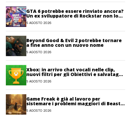
GTA 6 potrebbe essere rinviato ancora?
Un ex sviluppatore di Rockstar non lo
esclude
5 AGOSTO 2026
Beyond Good & Evil 2 potrebbe tornare
a fine anno con un nuovo nome
5 AGOSTO 2026
Xbox: in arrivo chat vocali nelle clip,
nuovi filtri per gli Obiettivi e salvataggi
cloud recuperabili
5 AGOSTO 2026
Game Freak è già al lavoro per
sistemare i problemi maggiori di Beast
of Reincarnation
5 AGOSTO 2026