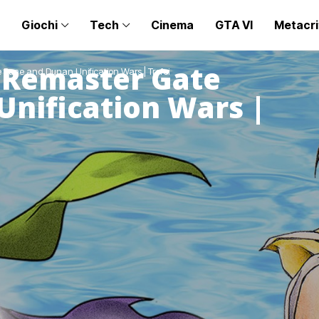
Giochi
Tech
Cinema
GTA VI
Metacri
 Remaster Gate
 Rune and Dunan Unification Wars | Trofei
nification Wars |