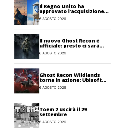
Il Regno Unito ha
approvato l’acquisizione
Paramount-Warner Bros
6 AGOSTO 2026
Discovery
Il nuovo Ghost Recon è
ufficiale: presto ci sarà
anche una fase di test
6 AGOSTO 2026
Ghost Recon Wildlands
torna in azione: Ubisoft
lancia il maxi
6 AGOSTO 2026
aggiornamento gratuito
Last Rites
Toem 2 uscirà il 29
settembre
6 AGOSTO 2026