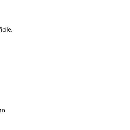
icile.
an