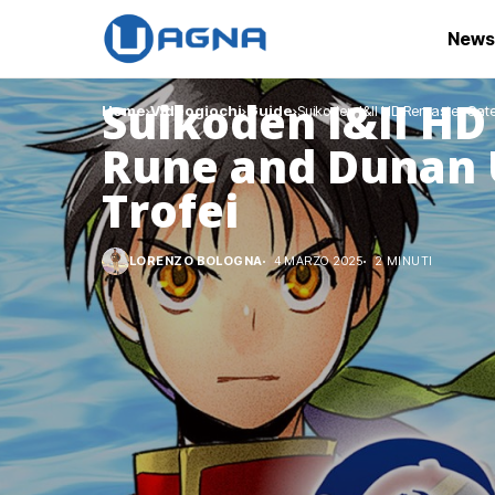
News
Suikoden I&II HD
Home
Videogiochi
Guide
Suikoden I&II HD Remaster Gate
Rune and Dunan U
Trofei
LORENZO BOLOGNA
4 MARZO 2025
2 MINUTI