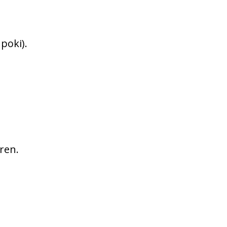
poki).
aren.