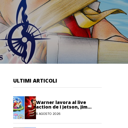
ULTIMI ARTICOLI
Warner lavora al live
action de I Jetson, Jim
Carrey è nel cast!
6 AGOSTO 2026