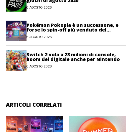
giochi di agosto 2026
6 AGOSTO 2026
Pokémon Pokopia è un successone, e
forse lo spin-off più venduto del
franchise
6 AGOSTO 2026
Switch 2 vola a 23 milioni di console,
boom del digitale anche per Nintendo
6 AGOSTO 2026
ARTICOLI CORRELATI