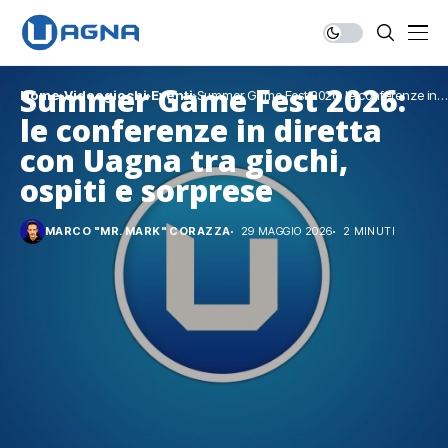
Summer Game Fest 2026:
Home
Videogiochi
Eventi
Summer Game Fest 2026: le conferenze in
diretta con Uagna tra giochi, ospiti e
le conferenze in diretta
sorprese
con Uagna tra giochi,
ospiti e sorprese
MARCO "MR. MARK" CORAZZA
29 MAGGIO 2026
2 MINUTI