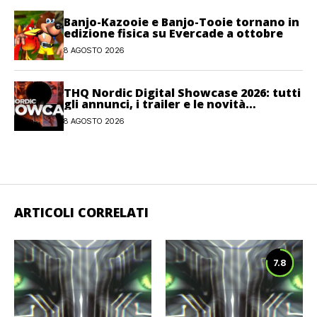
Banjo-Kazooie e Banjo-Tooie tornano in
edizione fisica su Evercade a ottobre
8 AGOSTO 2026
THQ Nordic Digital Showcase 2026: tutti
gli annunci, i trailer e le novità
dell’evento
8 AGOSTO 2026
ARTICOLI CORRELATI
7.8