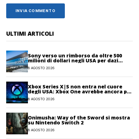
ULTIMI ARTICOLI
Sony verso un rimborso da oltre 500
milioni di dollari negli USA per dazi
illegittimi
8 AGOSTO 2026
Xbox Series X|S non entra nel cuore
degli USA: Xbox One avrebbe ancora più
giocatori attivi
8 AGOSTO 2026
Onimusha: Way of the Sword si mostra
su Nintendo Switch 2
8 AGOSTO 2026