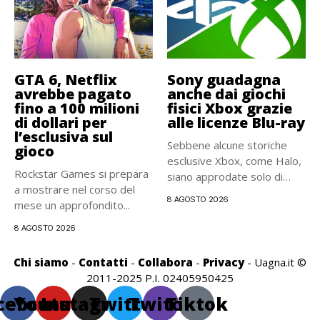
GTA 6, Netflix
Sony guadagna
avrebbe pagato
anche dai giochi
fino a 100 milioni
fisici Xbox grazie
di dollari per
alle licenze Blu-ray
l’esclusiva sul
Sebbene alcune storiche
gioco
esclusive Xbox, come Halo,
Rockstar Games si prepara
siano approdate solo di
a mostrare nel corso del
recente...
8 AGOSTO 2026
mese un approfondito...
8 AGOSTO 2026
Chi siamo
-
Contatti
-
Collabora
-
Privacy
- Uagna.it ©
2011-2025 P.I. 02405950425
cebook
Youtube
Instagram
Twitter
Twitch
Tiktok