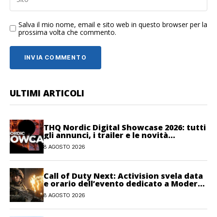
Salva il mio nome, email e sito web in questo browser per la
prossima volta che commento.
ULTIMI ARTICOLI
THQ Nordic Digital Showcase 2026: tutti
gli annunci, i trailer e le novità
dell’evento
8 AGOSTO 2026
Call of Duty Next: Activision svela data
e orario dell’evento dedicato a Modern
Warfare 4
8 AGOSTO 2026