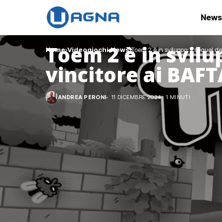
News
Toem 2 è in svilup
Home
Videogiochi
News
Toem 2 è in sviluppo: il sequel d
vincitore ai BAFT
ANDREA PERONI
11 DICEMBRE 2024
1 MINUTI