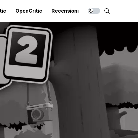
tic
OpenCritic
Recensioni