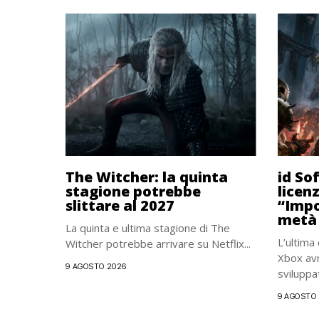
The Witcher: la quinta
id So
stagione potrebbe
licen
slittare al 2027
“Impo
metà 
La quinta e ultima stagione di The
L’ultima
Witcher potrebbe arrivare su Netflix...
Xbox avr
9 AGOSTO 2026
sviluppato
9 AGOSTO