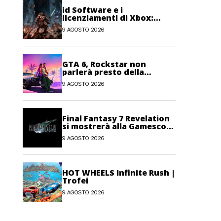
id Software e i
licenziamenti di Xbox:
“Impossibile fare AAA con
9 AGOSTO 2026
metà del personale”
GTA 6, Rockstar non
parlerà presto della
modalità Online: priorità al
9 AGOSTO 2026
single-player
Final Fantasy 7 Revelation
si mostrerà alla Gamescom
Opening Night Live
9 AGOSTO 2026
HOT WHEELS Infinite Rush |
Trofei
9 AGOSTO 2026