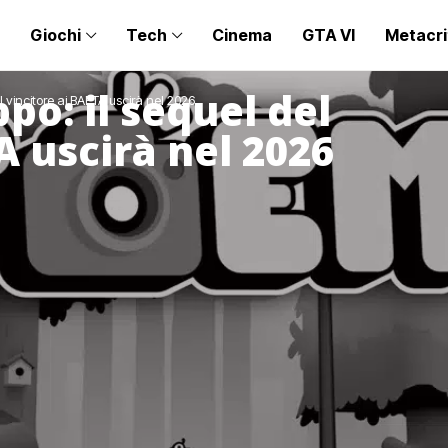
Giochi
Tech
Cinema
GTA VI
Metacri
po: il sequel del
el vincitore ai BAFTA uscirà nel 2026
A uscirà nel 2026