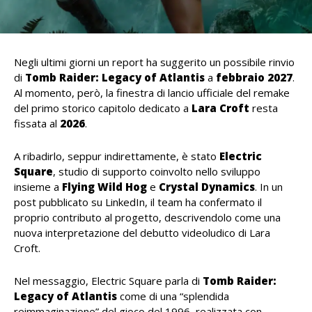
Negli ultimi giorni un report ha suggerito un possibile rinvio
di
Tomb Raider: Legacy of Atlantis
a
febbraio 2027
.
Al momento, però, la finestra di lancio ufficiale del remake
del primo storico capitolo dedicato a
Lara Croft
resta
fissata al
2026
.
A ribadirlo, seppur indirettamente, è stato
Electric
Square
, studio di supporto coinvolto nello sviluppo
insieme a
Flying Wild Hog
e
Crystal Dynamics
. In un
post pubblicato su LinkedIn, il team ha confermato il
proprio contributo al progetto, descrivendolo come una
nuova interpretazione del debutto videoludico di Lara
Croft.
Nel messaggio, Electric Square parla di
Tomb Raider:
Legacy of Atlantis
come di una “splendida
reimmaginazione” del gioco del 1996, realizzata con