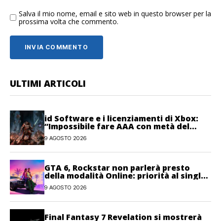
Salva il mio nome, email e sito web in questo browser per la
prossima volta che commento.
ULTIMI ARTICOLI
id Software e i licenziamenti di Xbox:
“Impossibile fare AAA con metà del
personale”
9 AGOSTO 2026
GTA 6, Rockstar non parlerà presto
della modalità Online: priorità al single-
player
9 AGOSTO 2026
Final Fantasy 7 Revelation si mostrerà