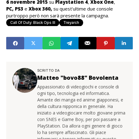
6 novembre 2015
su
Playstation 4
,
Xbox One
,
PC,
PS3
e
Xbox 360,
su quest’ultime due console
purtroppo però non sarà presente la campagna.
Call Of Duty: Black Ops III
Treyarch
SCRITTO DA
Matteo "bovo88" Bovolenta
Appassionato di videogiochi e console di
ogni tipo, tecnologia ed informatica.
Amante dei manga ed anime giapponesi, e
della cultura nipponica in generale. Ha
iniziato a videogiocare molto giovane prima
con SNES e Game Boy, per poi passare a
PlayStation. Da allora ogni genere di gioco
lo ha sempre affascinato. Gli piace
informarsi e tenere informati su questo