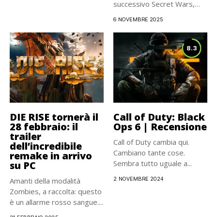
successivo Secret Wars,
c’è...
6 NOVEMBRE 2025
8.3
DIE RISE tornerà il
Call of Duty: Black
28 febbraio: il
Ops 6 | Recensione
trailer
Call of Duty cambia qui.
dell’incredibile
Cambiano tante cose.
remake in arrivo
Sembra tutto uguale a...
su PC
2 NOVEMBRE 2024
Amanti della modalità
Zombies, a raccolta: questo
è un allarme rosso sangue....