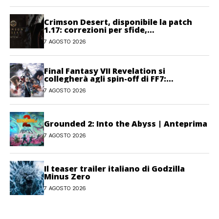
Crimson Desert, disponibile la patch
1.17: correzioni per sfide,
combattimento e interfaccia
7 AGOSTO 2026
Final Fantasy VII Revelation si
collegherà agli spin-off di FF7:
Hamaguchi non si pone limiti
7 AGOSTO 2026
Grounded 2: Into the Abyss | Anteprima
7 AGOSTO 2026
Il teaser trailer italiano di Godzilla
Minus Zero
7 AGOSTO 2026