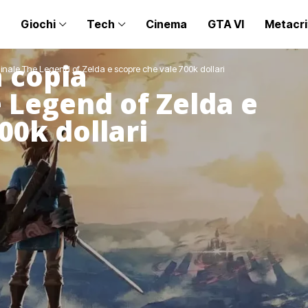
Giochi
Tech
Cinema
GTA VI
Metacri
 copia
ginale The Legend of Zelda e scopre che vale 700k dollari
e Legend of Zelda e
00k dollari