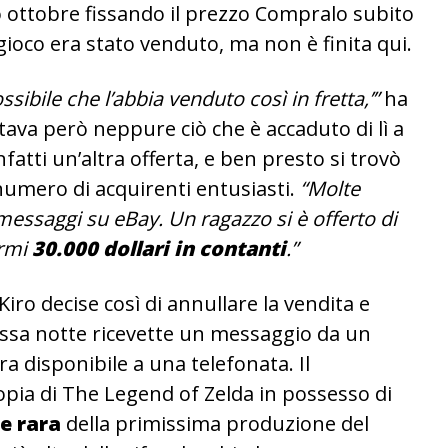
o ottobre fissando il prezzo Compralo subito
o gioco era stato venduto, ma non è finita qui.
sibile che l’abbia venduto così in fretta,’”
ha
ttava però neppure ciò che è accaduto di lì a
fatti un’altra offerta, e ben presto si trovò
numero di acquirenti entusiasti.
“Molte
essaggi su eBay. Un ragazzo si è offerto di
armi
30.000 dollari in contanti
.”
o decise così di annullare la vendita e
essa notte ricevette un messaggio da un
ra disponibile a una telefonata. Il
copia di The Legend of Zelda in possesso di
e rara
della primissima produzione del