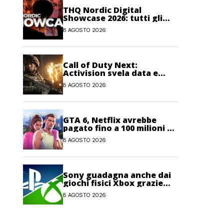
THQ Nordic Digital
Showcase 2026: tutti gli
annunci, i trailer e le
8 AGOSTO 2026
novità dell’evento
Call of Duty Next:
Activision svela data e
orario dell’evento
8 AGOSTO 2026
dedicato a Modern
Warfare 4
GTA 6, Netflix avrebbe
pagato fino a 100 milioni di
dollari per l’esclusiva sul
8 AGOSTO 2026
gioco
Sony guadagna anche dai
giochi fisici Xbox grazie
alle licenze Blu-ray
8 AGOSTO 2026