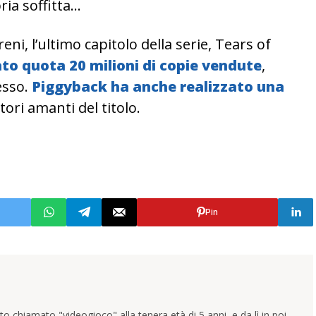
ria soffitta…
ni, l’ultimo capitolo della serie, Tears of
ato quota 20 milioni di copie vendute
,
esso.
Piggyback ha anche realizzato una
tori amanti del titolo.
Pin
 chiamato "videogioco" alla tenera età di 5 anni, e da lì in poi