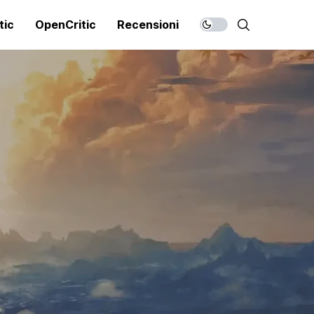
tic
OpenCritic
Recensioni