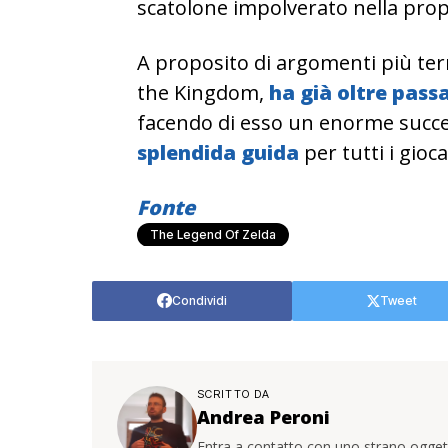
scatolone impolverato nella prop
A proposito di argomenti più terre
the Kingdom,
ha già oltre pass
facendo di esso un enorme succ
splendida guida
per tutti i gioca
Fonte
The Legend Of Zelda
Condividi
Tweet
SCRITTO DA
Andrea Peroni
Entra a contatto con uno strano oggetto