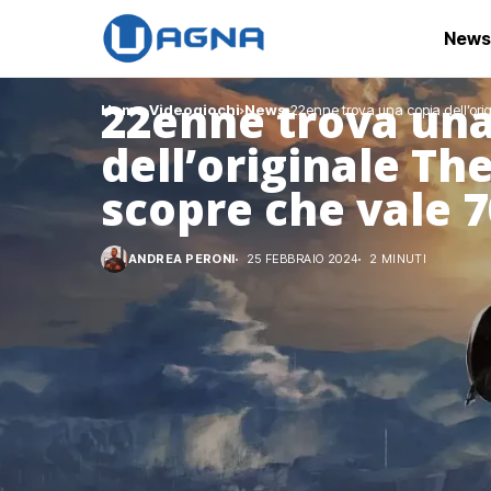
News
22enne trova una
Home
Videogiochi
News
22enne trova una copia dell’ori
dell’originale Th
scopre che vale 7
ANDREA PERONI
25 FEBBRAIO 2024
2 MINUTI