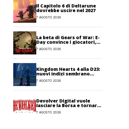
Il Capitolo 6 di Deltarune
dovrebbe uscire nel 2027
7 AGOSTO 2026
La beta di Gears of War: E-
Day convince i giocatori,
anche se non pienamente
7 AGOSTO 2026
Kingdom Hearts 4 alla D23:
nuovi indizi sembrano
confermare la presenza del
7 AGOSTO 2026
gioco
Devolver Digital vuole
lasciare la Borsa e tornare
privata
7 AGOSTO 2026