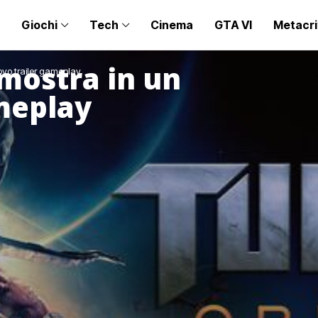
Giochi
Tech
Cinema
GTA VI
Metacri
 mostra in un
uovo trailer gameplay
meplay