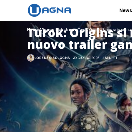
News
Turok: Origins si
Home
Videogiochi
News
Turok: Origins si mostra in un n
nuovo trailer ga
LORENZO BOLOGNA
30 GIUGNO 2026
1 MINUTI