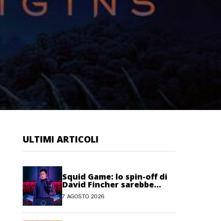
ULTIMI ARTICOLI
Squid Game: lo spin-off di
David Fincher sarebbe
stato cancellato da Netflix
7 AGOSTO 2026