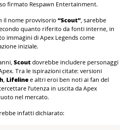
esso firmato Respawn Entertainment.
n il nome provvisorio
“Scout”
, sarebbe
secondo quanto riferito da fonti interne, in
ato immagini di Apex Legends come
zione iniziale.
anni,
Scout
dovrebbe includere personaggi
Apex. Tra le ispirazioni citate: versioni
h
,
Lifeline
e altri eroi ben noti ai fan del
tercettare l’utenza in uscita da Apex
vuoto nel mercato.
ebbe infatti dichiarato: