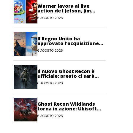
Warner lavora al live
action de I Jetson, Jim
Carrey è nel cast!
6 AGOSTO 2026
Il Regno Unito ha
approvato l’acquisizione
Paramount-Warner Bros
6 AGOSTO 2026
Discovery
Il nuovo Ghost Recon è
ufficiale: presto ci sarà
anche una fase di test
6 AGOSTO 2026
Ghost Recon Wildlands
torna in azione: Ubisoft
lancia il maxi
6 AGOSTO 2026
aggiornamento gratuito
Last Rites