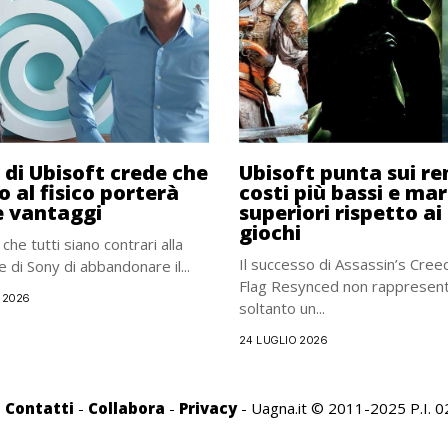
O di Ubisoft crede che
Ubisoft punta sui r
o al fisico porterà
costi più bassi e mar
 vantaggi
superiori rispetto ai
giochi
che tutti siano contrari alla
Il successo di Assassin’s Cree
e di Sony di abbandonare il...
Flag Resynced non rappresen
 2026
soltanto un...
24 LUGLIO 2026
-
Contatti
-
Collabora
-
Privacy
- Uagna.it © 2011-2025 P.I.