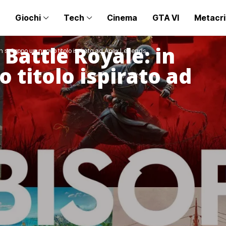
Giochi
Tech
Cinema
GTA VI
Metacri
 Battle Royale: in
 in sviluppo un nuovo titolo ispirato ad Apex Legends
 titolo ispirato ad