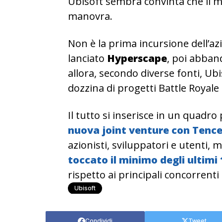
Ubisoft sembra convinta che il m
manovra.
Non è la prima incursione dell’az
lanciato
Hyperscape
, poi abban
allora, secondo diverse fonti, U
dozzina di progetti Battle Royale i
Il tutto si inserisce in un quadro
nuova joint venture con Tenc
azionisti, sviluppatori e utenti,
toccato il minimo degli ultimi 
rispetto ai principali concorrenti
Ubisoft
Condividi
Tweet