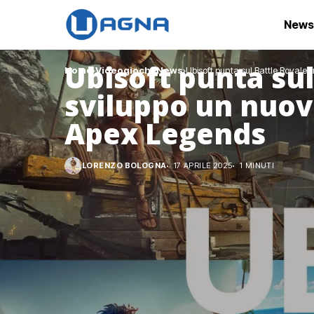
News
Ubisoft punta sul
Home
Videogiochi
News
Ubisoft punta sul Battle Royale:
sviluppo un nuovo
Apex Legends
LORENZO BOLOGNA
17 APRILE 2025
1 MINUTI