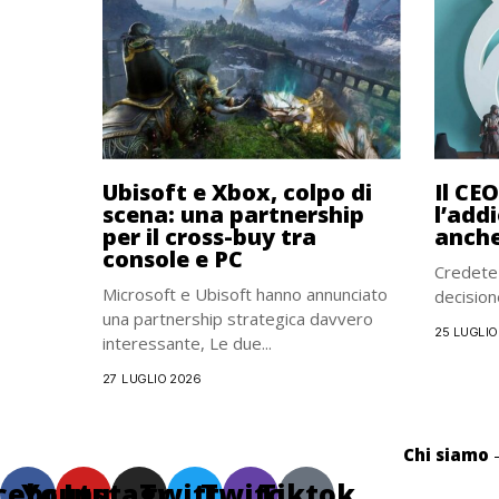
Ubisoft e Xbox, colpo di
Il CE
scena: una partnership
l’addi
per il cross-buy tra
anche
console e PC
Credete 
Microsoft e Ubisoft hanno annunciato
decision
una partnership strategica davvero
25 LUGLIO
interessante, Le due...
27 LUGLIO 2026
Chi siamo
cebook
Youtube
Instagram
Twitter
Twitch
Tiktok