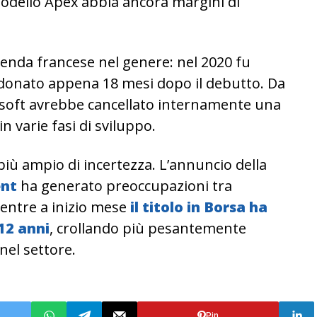
odello Apex abbia ancora margini di
ienda francese nel genere: nel 2020 fu
donato appena 18 mesi dopo il debutto. Da
bisoft avrebbe cancellato internamente una
n varie fasi di sviluppo.
 più ampio di incertezza. L’annuncio della
ent
ha generato preoccupazioni tra
 mentre a inizio mese
il titolo in Borsa ha
12 anni
, crollando più pesantemente
 nel settore.
Pin