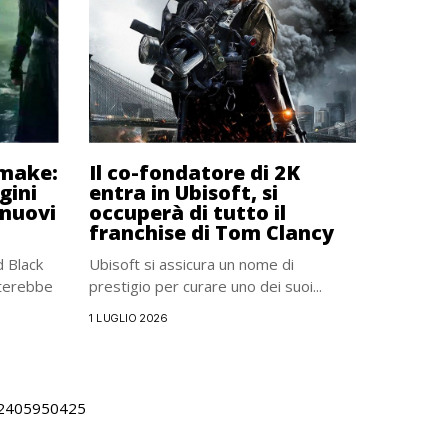
emake:
Il co-fondatore di 2K
gini
entra in Ubisoft, si
 nuovi
occuperà di tutto il
franchise di Tom Clancy
d Black
Ubisoft si assicura un nome di
terebbe
prestigio per curare uno dei suoi...
1 LUGLIO 2026
 02405950425