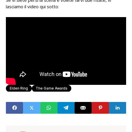
Se vi siete persi la scena e volete farvi due risate, vi
lasciamo il video qui sotto:
Elden Ring
The Game Awards