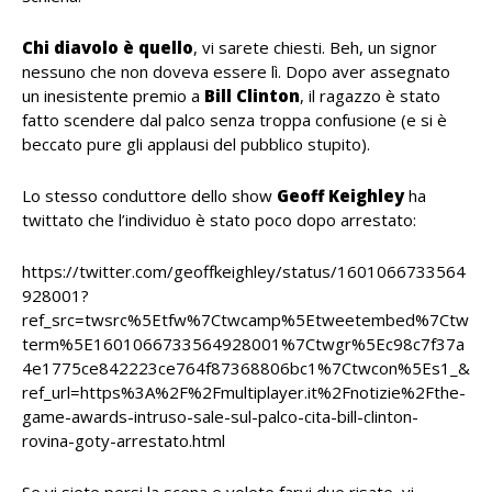
Chi diavolo è quello
, vi sarete chiesti. Beh, un signor
nessuno che non doveva essere lì. Dopo aver assegnato
un inesistente premio a
Bill Clinton
, il ragazzo è stato
fatto scendere dal palco senza troppa confusione (e si è
beccato pure gli applausi del pubblico stupito).
Lo stesso conduttore dello show
Geoff Keighley
ha
twittato che l’individuo è stato poco dopo arrestato:
https://twitter.com/geoffkeighley/status/1601066733564
928001?
ref_src=twsrc%5Etfw%7Ctwcamp%5Etweetembed%7Ctw
term%5E1601066733564928001%7Ctwgr%5Ec98c7f37a
4e1775ce842223ce764f87368806bc1%7Ctwcon%5Es1_&
ref_url=https%3A%2F%2Fmultiplayer.it%2Fnotizie%2Fthe-
game-awards-intruso-sale-sul-palco-cita-bill-clinton-
rovina-goty-arrestato.html