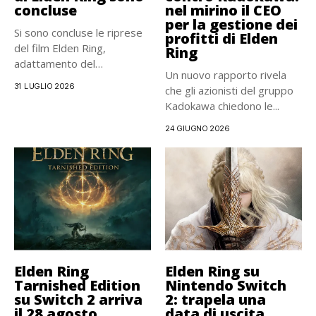
concluse
nel mirino il CEO
per la gestione dei
Si sono concluse le riprese
profitti di Elden
del film Elden Ring,
Ring
adattamento del
Un nuovo rapporto rivela
capolavoro...
31 LUGLIO 2026
che gli azionisti del gruppo
Kadokawa chiedono le...
24 GIUGNO 2026
Elden Ring
Elden Ring su
Tarnished Edition
Nintendo Switch
su Switch 2 arriva
2: trapela una
il 28 agosto
data di uscita