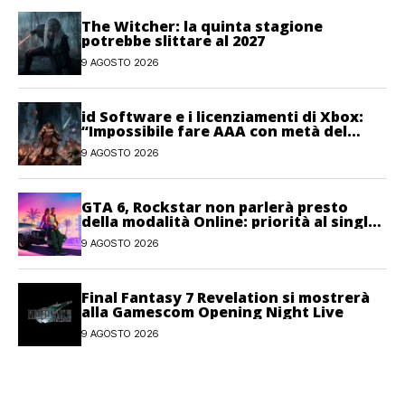
The Witcher: la quinta stagione
potrebbe slittare al 2027
9 AGOSTO 2026
id Software e i licenziamenti di Xbox:
“Impossibile fare AAA con metà del
personale”
9 AGOSTO 2026
GTA 6, Rockstar non parlerà presto
della modalità Online: priorità al single-
player
9 AGOSTO 2026
Final Fantasy 7 Revelation si mostrerà
alla Gamescom Opening Night Live
9 AGOSTO 2026