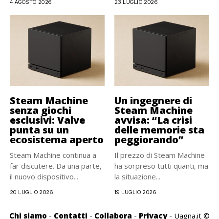
4 AGOSTO 2026
23 LUGLIO 2026
Steam Machine
Un ingegnere di
senza giochi
Steam Machine
esclusivi: Valve
avvisa: “La crisi
punta su un
delle memorie sta
ecosistema aperto
peggiorando”
Steam Machine continua a
Il prezzo di Steam Machine
far discutere. Da una parte,
ha sorpreso tutti quanti, ma
il nuovo dispositivo...
la situazione...
20 LUGLIO 2026
19 LUGLIO 2026
Chi siamo
-
Contatti
-
Collabora
-
Privacy
- Uagna.it ©