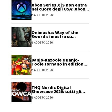
Xbox Series X|S non entra
nel cuore degli USA: Xbox
One avrebbe ancora più
8 AGOSTO 2026
giocatori attivi
Onimusha: Way of the
Sword si mostra su
Nintendo Switch 2
8 AGOSTO 2026
Banjo-Kazooie e Banjo-
Tooie tornano in edizione
fisica su Evercade a
8 AGOSTO 2026
ottobre
THQ Nordic Digital
Showcase 2026: tutti gli
annunci, i trailer e le
8 AGOSTO 2026
novità dell’evento