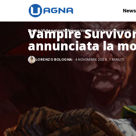
News
Vampire Survivor
Home
Videogiochi
News
Vampire Survivors si espande: 
annunciata la mo
LORENZO BOLOGNA
4 NOVEMBRE 2023
1 MINUTI