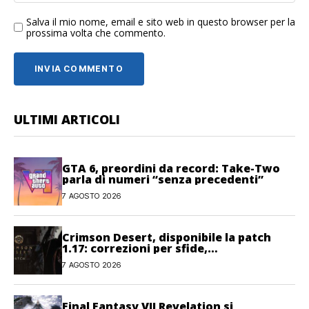
Salva il mio nome, email e sito web in questo browser per la
prossima volta che commento.
ULTIMI ARTICOLI
GTA 6, preordini da record: Take-Two
parla di numeri “senza precedenti”
7 AGOSTO 2026
Crimson Desert, disponibile la patch
1.17: correzioni per sfide,
combattimento e interfaccia
7 AGOSTO 2026
Final Fantasy VII Revelation si