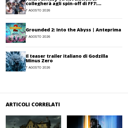
collegherà agli spin-off di FF7:
Hamaguchi non si pone limiti
7 AGOSTO 2026
Grounded 2: Into the Abyss | Anteprima
7 AGOSTO 2026
Il teaser trailer italiano di Godzilla
Minus Zero
7 AGOSTO 2026
ARTICOLI CORRELATI