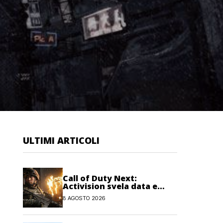
ULTIMI ARTICOLI
Call of Duty Next:
Activision svela data e
orario dell’evento
8 AGOSTO 2026
dedicato a Modern
Warfare 4