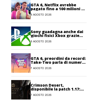
GTA 6, Netflix avrebbe
pagato fino a 100 milioni di
dollari per l’esclusiva sul
8 AGOSTO 2026
gioco
Sony guadagna anche dai
giochi fisici Xbox grazie
alle licenze Blu-ray
8 AGOSTO 2026
GTA 6, preordini da record:
Take-Two parla di numeri
“senza precedenti”
7 AGOSTO 2026
Crimson Desert,
disponibile la patch 1.17:
correzioni per sfide,
7 AGOSTO 2026
combattimento e
interfaccia