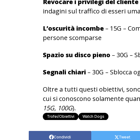
Revocare i privilegi del cliente
indagini sul traffico di esseri um
L’oscurità incombe
– 15G – Comp
persone scomparse
Spazio su disco pieno
– 30G – S
Segnali chiari
– 30G – Sblocca og
Oltre a tutti questi obiettivi, son
cui si conoscono solamente quan
15G, 100G
).
Trofei/Obiettivi
Watch Dogs
Condividi
Tweet