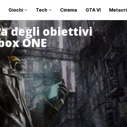
Giochi
Tech
Cinema
GTA VI
Metacri
a degli obiettivi
a versione Xbox ONE
Xbox ONE