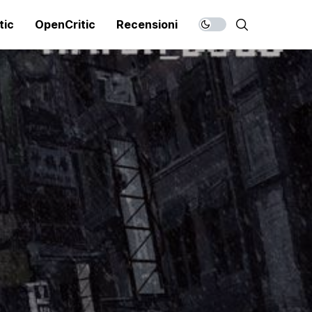
tic
OpenCritic
Recensioni