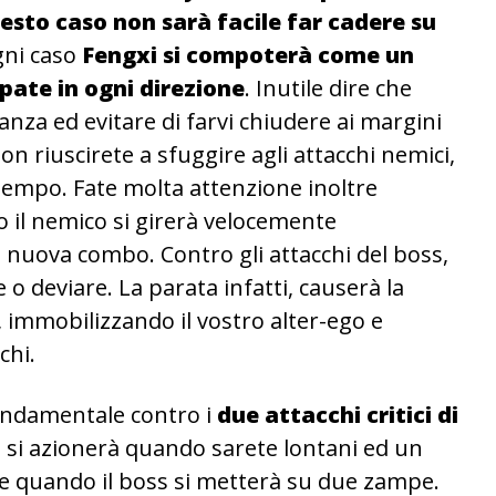
esto caso non sarà facile far cadere su
ogni caso
Fengxi si compoterà come un
ate in ogni direzione
. Inutile dire che
nza ed evitare di farvi chiudere ai margini
non riuscirete a sfuggire agli attacchi nemici,
tempo. Fate molta attenzione inoltre
so il nemico si girerà velocemente
 nuova combo. Contro gli attacchi del boss,
e o deviare. La parata infatti, causerà la
 immobilizzando il vostro alter-ego e
chi.
ondamentale contro i
due attacchi critici di
 si azionerà quando sarete lontani ed un
e quando il boss si metterà su due zampe.