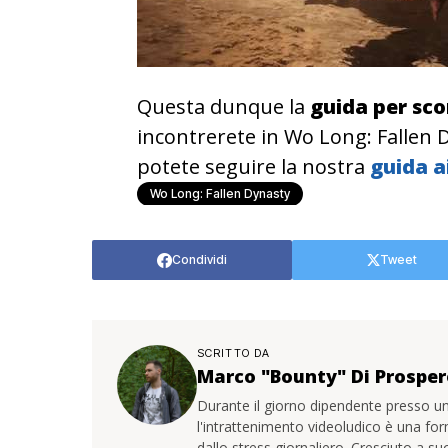
Questa dunque la
guida per sco
incontrerete in Wo Long: Fallen D
potete seguire la nostra
guida a
Wo Long: Fallen Dynasty
Condividi
Tweet
SCRITTO DA
Marco "Bounty" Di Prosper
Durante il giorno dipendente presso un
l'intrattenimento videoludico è una for
dallo stress giornaliero. Cresciuto a s