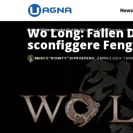
News
Wo Long: Fallen 
Home
Videogiochi
Guide
Wo Long: Fallen Dynasty – Com
sconfiggere Feng
MARCO "BOUNTY" DI PROSPERO
3 APRILE 2023
1 MIN