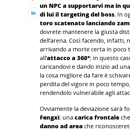
un NPC a supportarvi ma in qu
di lui il targeting del boss
. In 
toro scatenato lanciando zamp
dovrete mantenere la giusta dista
dell’arena. Così facendo, infatti, 
arrivando a morte certa in poco 
all’
attacco a 360°
; in questo ca
caricandovi e dando inizio ad una
la cosa migliore da fare è schivar
perdita del vigore in poco tempo,
rendendolo vulnerabile agli attac
Ovviamente la deviazione sarà f
Fengxi
: una
carica frontale
che
danno ad area
che riconosceret