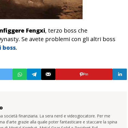
nfiggere Fengxi
, terzo boss che
ynasty. Se avete problemi con gli altri boss
i boss
.
Pin
o
a società finanziaria. La sera nerd e videogiocatore. Per me
ma d'arte grazie alla quale poter fantasticare e staccare la spina
uon di Mortal Kombat, Metal Gear Solid e Resident Evil.