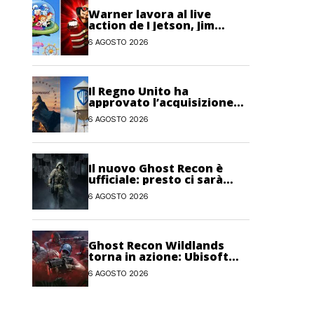
Warner lavora al live
action de I Jetson, Jim
Carrey è nel cast!
6 AGOSTO 2026
Il Regno Unito ha
approvato l’acquisizione
Paramount-Warner Bros
6 AGOSTO 2026
Discovery
Il nuovo Ghost Recon è
ufficiale: presto ci sarà
anche una fase di test
6 AGOSTO 2026
Ghost Recon Wildlands
torna in azione: Ubisoft
lancia il maxi
6 AGOSTO 2026
aggiornamento gratuito
Last Rites