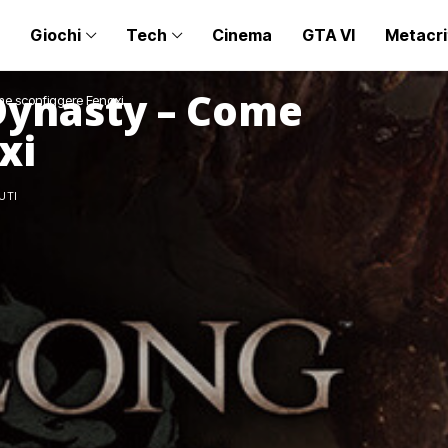
Giochi
Tech
Cinema
GTA VI
Metacri
Dynasty – Come
e sconfiggere Fengxi
xi
UTI